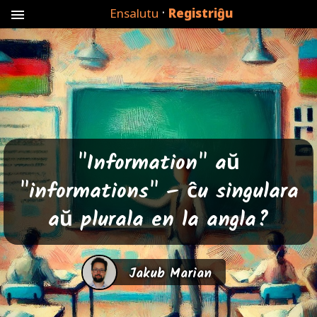
·
Ensalutu
Registriĝu
menu
"Information" aŭ
"informations" – ĉu singulara
aŭ plurala en la angla?
Jakub Marian