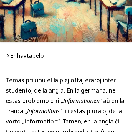
Enhavtabelo
Temas pri unu el la plej oftaj eraroj inter
studentoj de la angla. En la germana, ne
estas problemo diri „
Informationen
“ aŭ en la
franca „
informations
“, ili estas pluraloj de la
vorto „
information
“. Tamen, en la angla ĉi
tiu vorto estas ne nombrenda, t.e.
ĝi ne