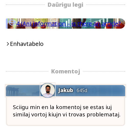
Daŭrigu legi

4
(An) information – is there an article?
Enhavtabelo
Komentoj
Jakub
645d
Sciigu min en la komentoj se estas iuj
similaj vortoj kiujn vi trovas problemataj.