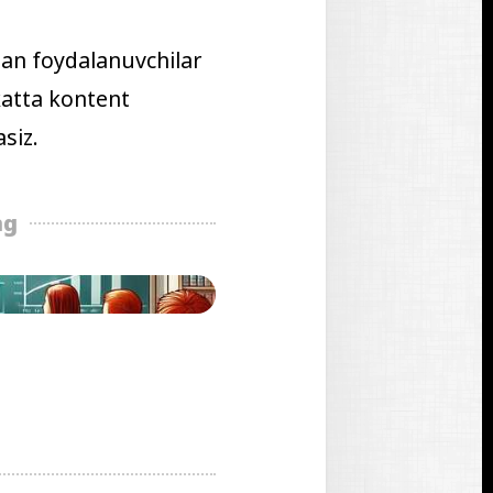
gan foydalanuvchilar
katta kontent
siz.
ng