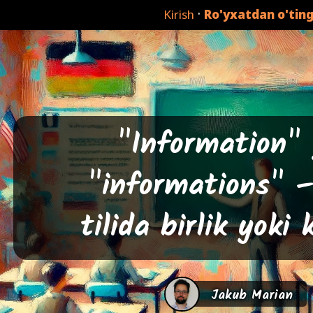
·
Kirish
Ro'yxatdan o'tin
"Information" 
"informations" –
tilida birlik yoki 
Jakub Marian