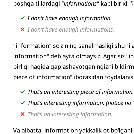
boshqa tillardagi
"informations"
kabi bir xil f
I don't have enough
information
.
I don't have enough informations.
"
information
" soʻzining sanalmasligi shuni a
information
" deb ayta olmaysiz. Agar siz "
i
birligi haqida gaplashayotganingizni bildirm
piece of information
" iborasidan foydalani
That's an interesting piece of information.
That's interesting information. (notice no 
That's an interesting information.
Va albatta,
information
yakkalik ot boʻlgan