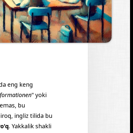
sida eng keng
nformationen
" yoki
i emas, bu
iroq, ingliz tilida bu
yoʻq
. Yakkalik shakli