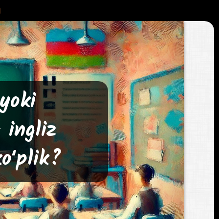
g
yoki
 ingliz
koʻplik?