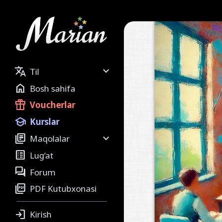


Til

Bosh sahifa

Voucherlar

Kurslar


Maqolalar

Lug‘at

Forum

PDF Kutubxonasi

Kirish