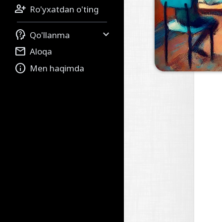

Ro'yxatdan o'ting


Qo'llanma

Aloqa

Men haqimda