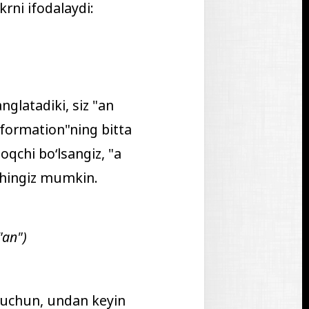
ikrni ifodalaydi:
nglatadiki, siz "
an
nformation
"ning bitta
oqchi boʻlsangiz, "
a
shingiz mumkin.
"an")
i uchun, undan keyin