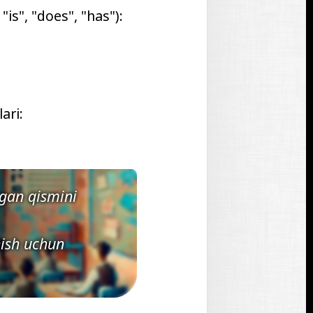
 "
is
", "
does
", "
has
"):
ari:
gan qismini
ish uchun