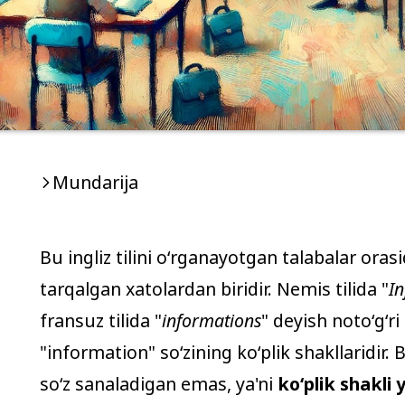
Mundarija
Bu ingliz tilini oʻrganayotgan talabalar ora
tarqalgan xatolardan biridir. Nemis tilida "
I
fransuz tilida "
informations
" deyish notoʻgʻr
"
information
" soʻzining koʻplik shakllaridir. B
soʻz sanaladigan emas, ya'ni
koʻplik shakli 