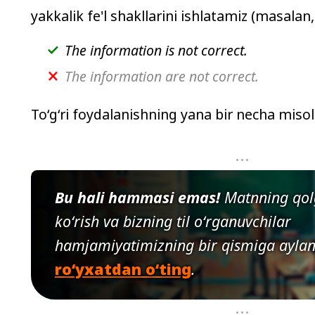
yakkalik fe'l shakllarini ishlatamiz (masalan,
The information is not correct.
The information are not correct.
Toʻgʻri foydalanishning yana bir necha misoll
...
Bu hali hammasi emas!
Matnning qol
koʻrish va bizning til oʻrganuvchilar
hamjamiyatimizning bir qismiga aylan
roʻyxatdan oʻting
.
...