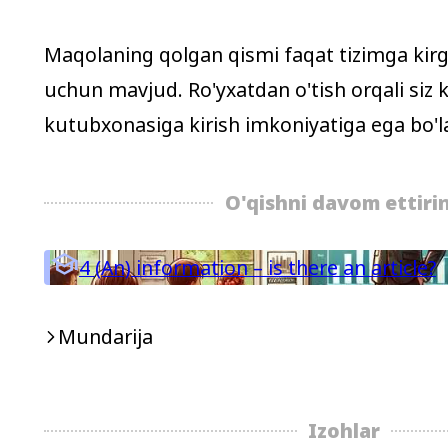
Maqolaning qolgan qismi faqat tizimga kir
uchun mavjud. Ro'yxatdan o'tish orqali siz 
kutubxonasiga kirish imkoniyatiga ega bo'la
O'qishni davom ettiri

4
(An) information – is there an article?
Mundarija
Izohlar