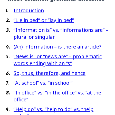
1.
Introduction
2.
“Lie in bed” or “lay in bed”
3.
“Information is” vs. “informations are” –
plural or singular
4.
(An) information – is there an article?
5.
“News is” or “news are” – problematic
words ending with an “s”
6.
So, thus, therefore, and hence
7.
“At school” vs. “in school”
8.
“In office” vs. “in the office” vs. “at the
office”
9.
“Help do” vs. “help to do” vs. “help