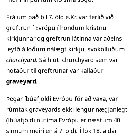
Frá um það bil 7. öld e.Kr. var ferlið við
greftrun í Evrópu í höndum kristnu
kirkjunnar og greftrun látinna var aðeins
leyfð á lóðum nálægt kirkju, svokölluðum
churchyard
. Sá hluti
churchyard
sem var
notaður til greftrunar var kallaður
graveyard
.
Þegar íbúafjöldi Evrópu fór að vaxa, var
rúmtak
graveyards
ekki lengur nægjanlegt
(íbúafjöldi nútíma Evrópu er næstum 40
sinnum meiri en á 7. öld). Í lok 18. aldar