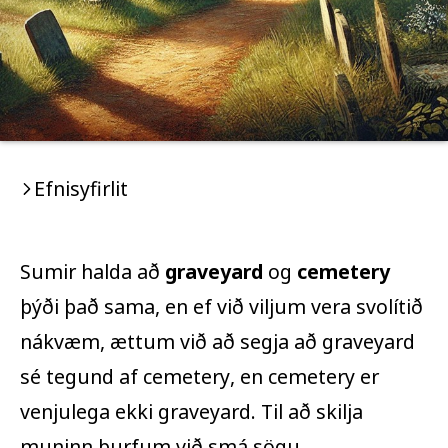
Efnisyfirlit
Sumir halda að
graveyard
og
cemetery
þýði það sama, en ef við viljum vera svolítið
nákvæm, ættum við að segja að
graveyard
sé tegund af
cemetery
, en
cemetery
er
venjulega ekki
graveyard
. Til að skilja
muninn þurfum við smá sögu.