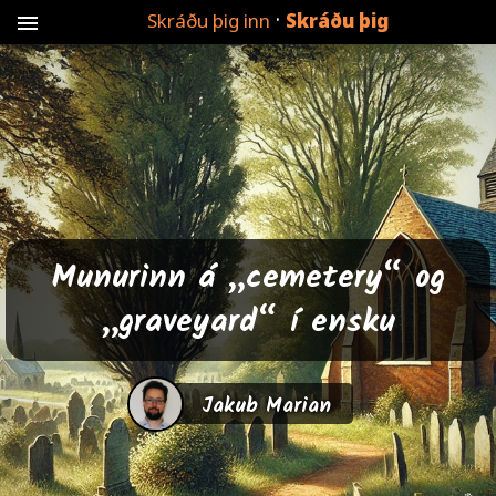
·
Skráðu þig inn
Skráðu þig
menu
Munurinn á „cemetery“ og
„graveyard“ í ensku
Jakub Marian