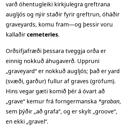
varð óhentugleiki kirkjulegra greftrana
augljós og nýir staðir fyrir greftrun, óháðir
graveyards
, komu fram—og þessir voru
kallaðir
cemeteries
.
Orðsifjafræði þessara tveggja orða er
einnig nokkuð áhugaverð. Uppruni
„
graveyard
“ er nokkuð augljós; það er
yard
(svæði, garður) fullur af
graves
(gröfum).
Hins vegar gæti komið þér á óvart að
„
grave
“ kemur frá forngermanska
*graban
,
sem þýðir „að grafa“, og er skylt „
groove
“,
en ekki „
gravel
“.