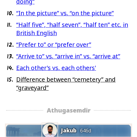
doing”
10.
“In the picture” vs. “on the picture”
11.
“Half five”, “half seven”, “half ten” etc. in
British English
12.
“Prefer to” or “prefer over”
13.
“Arrive to” vs. “arrive in” vs. “arrive at”
14.
Each other's vs. each others'
15.
Difference between “cemetery” and
“graveyard”
Athugasemdir
Jakub
646d