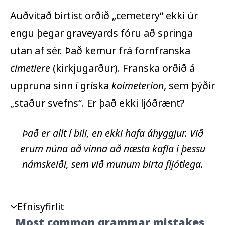
Auðvitað birtist orðið „
cemetery
“ ekki úr
engu þegar
graveyards
fóru að springa
utan af sér. Það kemur frá fornfranska
cimetiere
(kirkjugarður). Franska orðið á
uppruna sinn í gríska
koimeterion
, sem þýðir
„staður svefns“. Er það ekki ljóðrænt?
Það er allt í bili, en ekki hafa áhyggjur. Við
erum núna að vinna að næsta kafla í þessu
námskeiði, sem við munum birta fljótlega.
Efnisyfirlit
Most common grammar mistakes