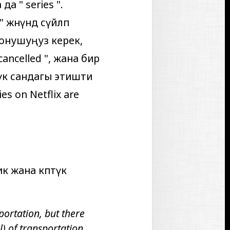
а да "
series
".
" жөнүндө сүйлөп
онушуңуз керек,
cancelled
", жана бир
птүк сандагы этишти
es on Netflix are
к жана көптүк
portation, but there
) of transportation.