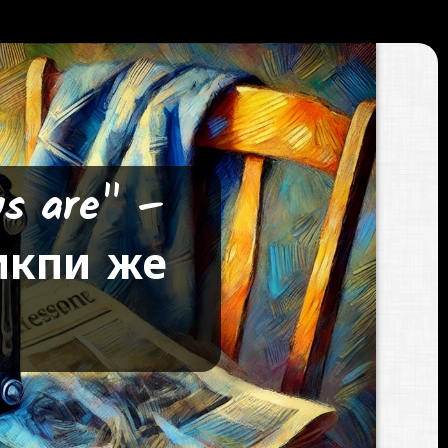
s are" –
икпи же