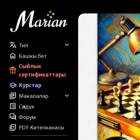


Тил

Башкы бет
Сыйлык

сертификаттары

Курстар


Макалалар

Сөздүк

Форум

PDF Китепканасы