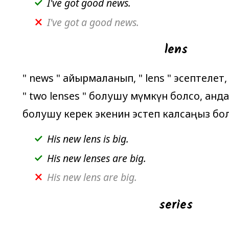
I've got good news.
I've got a good news.
lens
"
news
" айырмаланып, "
lens
" эсептелет
"
two lenses
" болушу мүмкүн болсо, анда
болушу керек экенин эстеп калсаңыз бо
His new lens
is
big.
His new lenses
are
big.
His new lens are big.
series