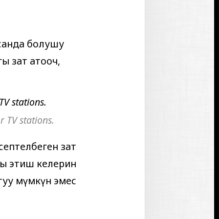
к санда болушу
ы зат атооч,
TV stations.
 TV stations.
эсептелбеген зат
гы этиш келерин
туу мүмкүн эмес