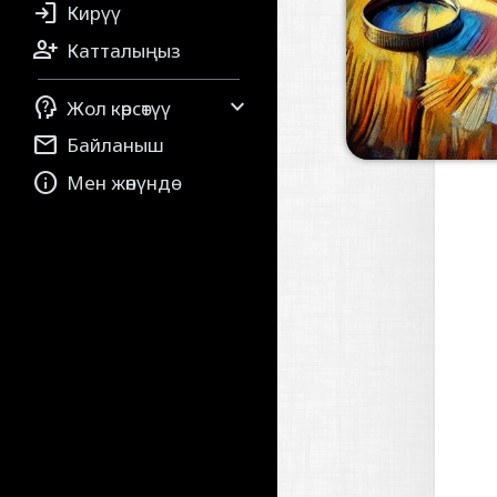

Кирүү

Катталыңыз


Жол көрсөтүү

Байланыш

Мен жөнүндө