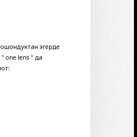
, ошондуктан эгерде
 "
one lens
" да
лот: