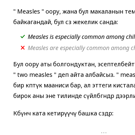
"
Measles
" оору, жана бул макаланын те
байкагандай, бул сөз жекелик санда:
Measles
is
especially common among chil
Measles are especially common among ch
Бул оору аты болгондуктан, эсептелбейт
"
two measles
" деп айта албайсыз. "
meas
бир көптүк мааниси бар, ал эттеги киста
бирок аны эне тилинде сүйлөбөгөндөр дээр
Көбүнчө ката кетирүүчү башка сөздөр:
...