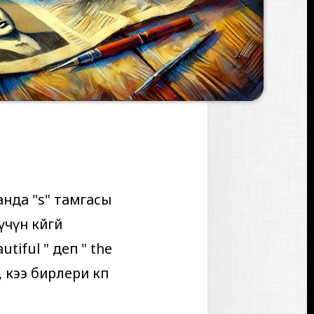
анда "s" тамгасы
чүн көйгөй
autiful
" деп "
the
 кээ бирлери көп