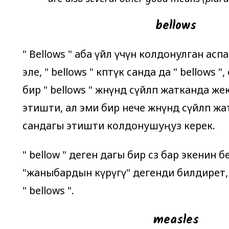
bellows
"
Bellows
" аба үйлөө үчүн колдонулган аспа
эле, "
bellows
" көптүк санда да "
bellows
",
бир "
bellows
" жөнүндө сүйлөп жатканда ж
этишти, ал эми бир нече жөнүндө сүйлөп жа
сандагы этишти колдонушуңуз керек.
"
bellow
" деген дагы бир сөз бар экенин б
"жаныбардын өкүрүгү" дегенди билдирет, 
"
bellows
".
measles