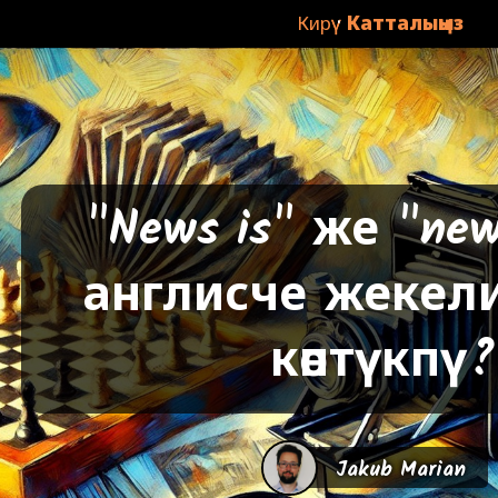
·
Кирүү
Катталыңыз
"News is" же "new
англисче жекел
көптүкпү?
Jakub Marian