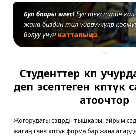
Бул баары эмес!
Бул тексттин калг
жана биздин тил үйрөнүүчүлөр коомуб
болуу үчүн
катталыңыз
.
...
Студенттер көп учур
деп эсептеген көптүк 
атоочтор
Жогорудагы сөздөрдөн тышкары, айрым сөзд
жалаң гана көптүк форма бар жана алард