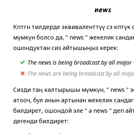
news
Көптөгөн тилдерде эквиваленттүү сөз көптү
мүмкүн болсо да, "
news
" жекелик сандаг
ошондуктан сиз айтышыңыз керек:
The news is being broadcast by all major 
The news are being broadcast by all major
Сизди таң калтырышы мүмкүн, "
news
" 
атооч, бул анын артынан жекелик санда
билдирет, ошондой эле "
a news
" деп ай
дегенди билдирет: