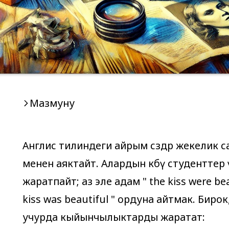
Мазмуну
Англис тилиндеги айрым сөздөр жекелик с
менен аяктайт. Алардын көбү студенттер ү
жаратпайт; аз эле адам "
the kiss were be
kiss was beautiful
" ордуна айтмак. Бирок,
учурда кыйынчылыктарды жаратат: