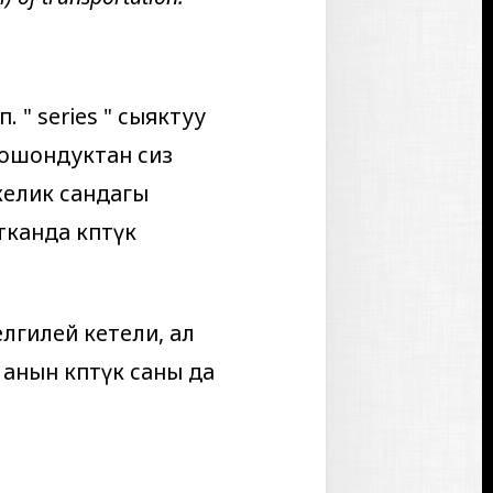
п. "
series
" сыяктуу
 ошондуктан сиз
екелик сандагы
тканда көптүк
елгилей кетели, ал
анын көптүк саны да