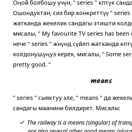
Оңой болбошу үчүн, "
series
" көптүк санд
Ошондуктан, сиз бир конкреттүү "
series
жатканда жекелик сандагы этишти колд
мисалы, "
My favourite TV series has been 
нече "
series
" жөнүндө сүйлөп жатканда кө
колдонушуңуз керек, мисалы, "
Some seri
pretty good.
"
means
"
series
" сыяктуу эле, "
means
" да жекели
сандагы маанини билдирет. Мисалы:
The railway is a means (singular) of trans
are also several other good means (plural