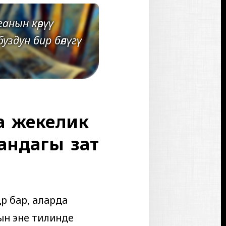
анын көрүү
уздун бир бөлүгү
да жекелик
сандагы зат
өр бар, аларда
ын эне тилинде