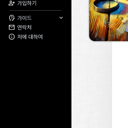

가입하기


가이드

연락처

저에 대하여