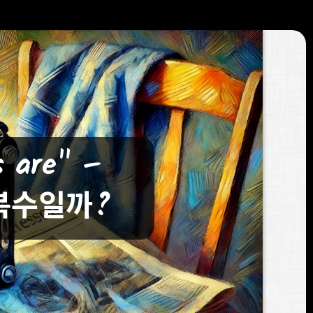
 are" –
복수일까?