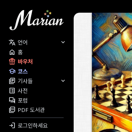


언어

홈

바우처

코스


기사들

사전

포럼

PDF 도서관

로그인하세요