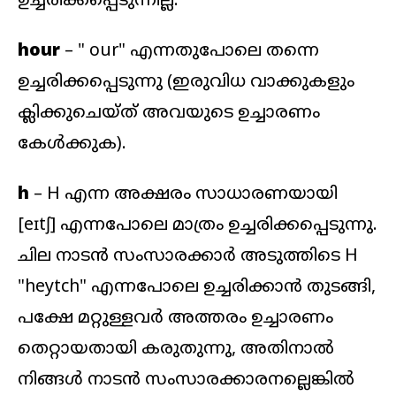
hour
– "
our
" എന്നതുപോലെ തന്നെ
ഉച്ചരിക്കപ്പെടുന്നു (ഇരുവിധ വാക്കുകളും
ക്ലിക്കുചെയ്ത് അവയുടെ ഉച്ചാരണം
കേൾക്കുക).
h
– H എന്ന അക്ഷരം സാധാരണയായി
[eɪtʃ]
എന്നപോലെ മാത്രം ഉച്ചരിക്കപ്പെടുന്നു.
ചില നാടൻ സംസാരക്കാർ അടുത്തിടെ H
"heytch" എന്നപോലെ ഉച്ചരിക്കാൻ തുടങ്ങി,
പക്ഷേ മറ്റുള്ളവർ അത്തരം ഉച്ചാരണം
തെറ്റായതായി കരുതുന്നു, അതിനാൽ
നിങ്ങൾ നാടൻ സംസാരക്കാരനല്ലെങ്കിൽ