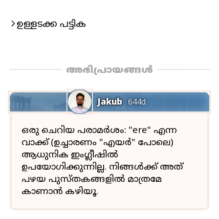
ഉള്ളടക്ക പട്ടിക
അഭിപ്രായങ്ങൾ
Jakub
644d
ഒരു ചെറിയ പരാമർശം: "ere" എന്ന
വാക്ക് (ഉച്ചാരണം "എയർ" പോലെ)
ആധുനിക ഇംഗ്ലീഷിൽ
ഉപയോഗിക്കുന്നില്ല. നിങ്ങൾക്ക് അത്
പഴയ പുസ്തകങ്ങളിൽ മാത്രമേ
കാണാൻ കഴിയൂ.