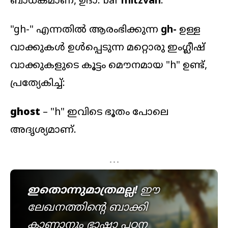
"gh-" എന്നതിൽ ആരംഭിക്കുന്ന
gh-
ഉള്ള
വാക്കുകൾ ഉൾപ്പെടുന്ന മറ്റൊരു ഇംഗ്ലീഷ്
വാക്കുകളുടെ കൂട്ടം മൌനമായ "h" ഉണ്ട്,
പ്രത്യേകിച്ച്:
ghost
– "h" ഇവിടെ ഭൂതം പോലെ
അദൃശ്യമാണ്.
...
ഇതൊന്നുമാത്രമല്ല!
ഈ
ലേഖനത്തിന്റെ ബാക്കി
കാണാനും ഭാഷാ പഠന