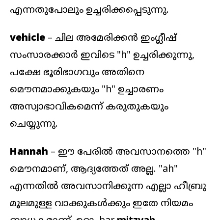
എന്നതുപോലും ഉച്ചരിക്കപ്പെടുന്നു.
vehicle
– ചില അമേരിക്കൻ ഇംഗ്ലീഷ്
സംസാരക്കാർ ഇവിടെ "h" ഉച്ചരിക്കുന്നു,
പക്ഷേ ഭൂരിഭാഗവും അതിനെ
മൌനമാക്കുകയും "h" ഉച്ചാരണം
അസ്വാഭാവികമെന്ന് കരുതുകയും
ചെയ്യുന്നു.
Hannah
– ഈ പേരിൽ അവസാനത്തെ "h"
മൌനമാണ്, ആദ്യത്തേത് അല്ല. "ah"
എന്നതിൽ അവസാനിക്കുന്ന എല്ലാ ഹീബ്രു
മൂലമുള്ള വാക്കുകൾക്കും ഇതേ നിയമം
ബാധകമാണ്, ഉദാ.
bar
mitzvah
.