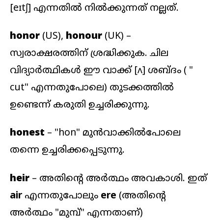
[eɪtʃ]
എന്നതിൽ നിൽക്കുന്നത് നല്ലത്.
honor
(US),
honour
(UK) –
സ്വരാക്ഷരത്തിന് ശ്രദ്ധിക്കുക. ചില
വിദ്യാർത്ഥികൾ ഈ വാക്ക്
[ʌ]
ശബ്ദം ( "
cut
" എന്നതുപോലെ) തുടക്കത്തിൽ
ഉണ്ടെന്ന് കരുതി ഉച്ചരിക്കുന്നു.
honest
– "hon" മുൻവാക്കിൽപോലെ
തന്നെ ഉച്ചരിക്കപ്പെടുന്നു.
heir
– അതിന്റെ അർത്ഥം അവകാശി. ഇത്
air
എന്നതുപോലും
ere
(അതിന്റെ
അർത്ഥം "മുമ്പ്" എന്നതാണ്)