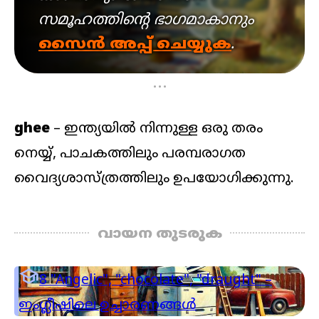
സമൂഹത്തിന്റെ ഭാഗമാകാനും
സൈൻ അപ്പ് ചെയ്യുക
.
...
ghee
– ഇന്ത്യയിൽ നിന്നുള്ള ഒരു തരം
നെയ്യ്, പാചകത്തിലും പരമ്പരാഗത
വൈദ്യശാസ്ത്രത്തിലും ഉപയോഗിക്കുന്നു.
വായന തുടരുക

8
"Angelic", "chocolate", "draught" –
ഇംഗ്ലീഷിലെ ഉച്ചാരണങ്ങൾ