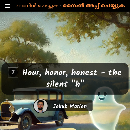
·
ലോഗിൻ ചെയ്യുക
സൈൻ അപ്പ് ചെയ്യുക
menu
Hour, honor, honest - the
7
silent "h"
Jakub Marian