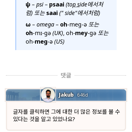
ψ
–
psi
–
psaai
(to
p s
ide에서처
럼)
또는
saai
("
side
"에서처럼)
ω
–
omega
–
oh
-meg-ə
또는
oh
-mɪ-gə
(UK)
, oh-
mey
-gə
또는
oh-
meg
-ə
(US)
댓글
Jakub
646d
글자를 클릭하면 그에 대한 더 많은 정보를 볼 수
있다는 것을 알고 있었나요?