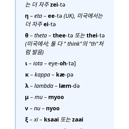
는 더 자주
zei
-tə
η
–
eta
–
ee
-tə
(UK), 미국에서는
더 자주
ei
-tə
θ
–
theta
–
thee
-tə
또는
thei
-tə
(미국에서; 둘 다 "
think
"의 "th"처
럼 발음)
ι
–
iota
– eye-
oh
-tə]
κ
–
kappa
–
kæ
-pə
λ
–
lambda
–
læm
-də
μ
–
mu
–
myoo
ν
–
nu
–
nyoo
ξ
–
xi
–
ksaai
또는
zaai