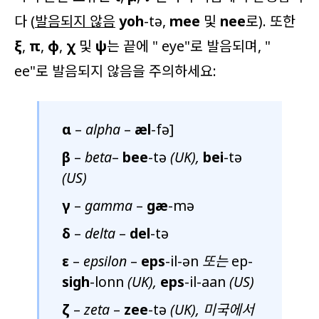
다 (
발음되지 않음
yoh
-tə,
mee
및
nee
로). 또한
ξ
,
π
,
φ
,
χ
및
ψ
는 끝에 "
eye
"로 발음되며, "
ee
"로 발음되지 않음을 주의하세요:
α
–
alpha
–
æl
-fə]
β
–
beta
–
bee
-tə
(UK),
bei
-tə
(US)
γ
–
gamma
–
gæ
-mə
δ
–
delta
–
del
-tə
ε
–
epsilon
–
eps
-il-ən
또는
ep-
sigh
-lonn
(UK),
eps
-il-aan
(US)
ζ
–
zeta
–
zee
-tə
(UK), 미국에서