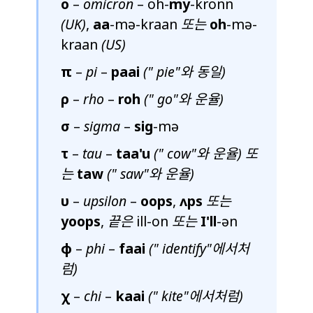
ο
–
omicron
– oh-
my
-kronn
(UK)
,
aa
-mə-kraan
또는
oh
-mə-
kraan
(US)
π
–
pi
–
paai
("
pie
"와 동일)
ρ
–
rho
–
roh
("
go
"와 운율)
σ
–
sigma
–
sig
-mə
τ
–
tau
–
taa'u
("
cow
"와 운율) 또
는
taw
("
saw
"와 운율)
υ
–
upsilon
–
oops
,
ʌps
또는
yoops
,
끝은
ill-on
또는
I'll
-ən
φ
–
phi
–
faai
("
identify
"에서처
럼)
χ
–
chi
–
kaai
("
kite
"에서처럼)