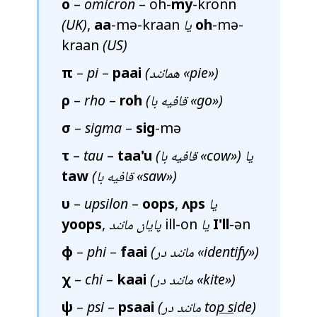
ο
–
omicron
– oh-
my
-kronn
-mə-
oh
یا
-mə-kraan
aa
,
(UK)
kraan
(US)
»)
pie
(همانند «
paai
–
pi
–
π
»)
go
(قافیه با «
roh
–
rho
–
ρ
σ
–
sigma
–
sig
-mə
») یا
cow
(قافیه با «
taa'u
–
tau
–
τ
»)
saw
(قافیه با «
taw
یا
ʌps
,
oops
–
upsilon
–
υ
-ən
I'll
یا
ill-on
پایان مانند
,
yoops
»)
identify
(مانند در «
faai
–
phi
–
φ
»)
kite
(مانند در «
kaai
–
chi
–
χ
ide)
p s
(مانند در to
psaai
–
psi
–
ψ