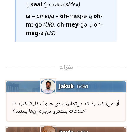
»)
side
(مانند در «
saai
یا
-
oh
یا
-meg-ə
oh
–
omega
–
ω
oh-
یا
-gə
mey
, oh-
(UK)
mɪ-gə
meg
-ə
(US)
نظرات
Jakub
648d
آیا می‌دانستید که می‌توانید روی حروف کلیک کنید تا
اطلاعات بیشتری درباره آن‌ها ببینید؟