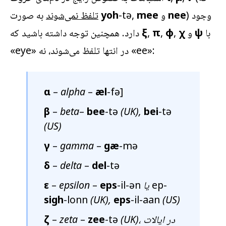
) وجود
nee
و
mee
-tə,
yoh
به صورت
تلفظ نمی‌شوند
با
ψ
و
χ
,
φ
,
π
,
ξ
دارد. همچنین توجه داشته باشید که
»:
ee
» در انتها تلفظ می‌شوند، نه «
eye
«
α
–
alpha
–
æl
-fə]
β
–
beta
–
bee
-tə
(UK),
bei
-tə
(US)
γ
–
gamma
–
gæ
-mə
δ
–
delta
–
del
-tə
ep-
یا
-il-ən
eps
–
epsilon
–
ε
sigh
-lonn
(UK),
eps
-il-aan
(US)
(UK)، در ایالات
-tə
zee
–
zeta
–
ζ