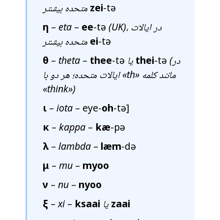
-tə
zei
متحده بیشتر
(UK)، در ایالات
-tə
ee
–
eta
–
η
-tə
ei
متحده بیشتر
(در
-tə
thei
یا
-tə
thee
–
theta
–
θ
ایالات متحده؛ هر دو با «th» مانند کلمه
«
think
»)
ι
–
iota
– eye-
oh
-tə]
κ
–
kappa
–
kæ
-pə
λ
–
lambda
–
læm
-də
μ
–
mu
–
myoo
ν
–
nu
–
nyoo
zaai
یا
ksaai
–
xi
–
ξ