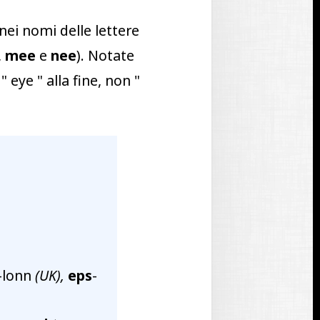
nei nomi delle lettere
,
mee
e
nee
). Notate
 "
eye
" alla fine, non "
-lonn
(UK),
eps
-