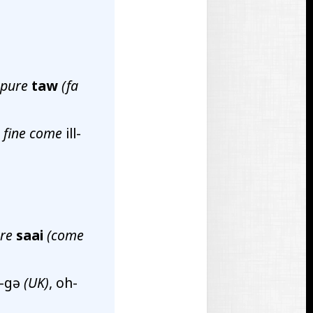
ppure
taw
(fa
,
fine come
ill-
re
saai
(come
ɪ-gə
(UK)
, oh-