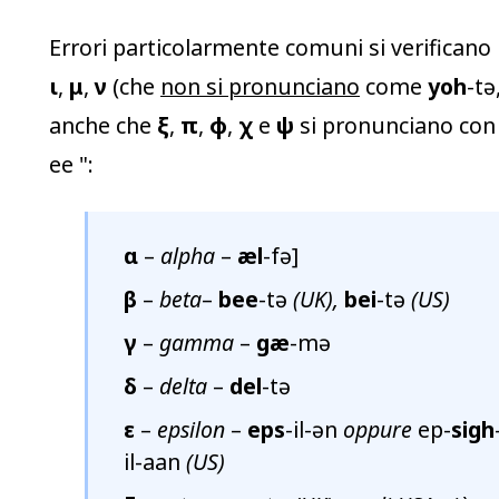
Errori particolarmente comuni si verificano 
ι
,
μ
,
ν
(che
non si pronunciano
come
yoh
-tə
anche che
ξ
,
π
,
φ
,
χ
e
ψ
si pronunciano con
ee
":
α
–
alpha
–
æl
-fə]
β
–
beta
–
bee
-tə
(UK),
bei
-tə
(US)
γ
–
gamma
–
gæ
-mə
δ
–
delta
–
del
-tə
ε
–
epsilon
–
eps
-il-ən
oppure
ep-
sigh
il-aan
(US)