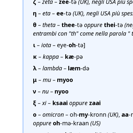
ζ
–
zeta
–
zee
-tə
(UK), negli USA più s
η
–
eta
–
ee
-tə
(UK), negli USA più spe
θ
–
theta
–
thee
-tə
oppure
thei
-tə
(ne
entrambi con "th" come nella parola "
ι
–
iota
– eye-
oh
-tə]
κ
–
kappa
–
kæ
-pə
λ
–
lambda
–
læm
-də
μ
–
mu
–
myoo
ν
–
nu
–
nyoo
ξ
–
xi
–
ksaai
oppure
zaai
ο
–
omicron
– oh-
my
-kronn
(UK)
,
aa
-
oppure
oh
-mə-kraan
(US)