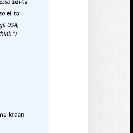
pesso
zei
-tə
sso
ei
-tə
gli USA;
think
")
mə-kraan