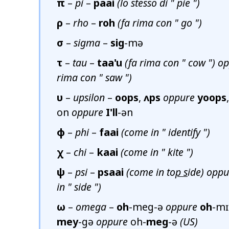
π
–
pi
–
paai
(lo stesso di "
pie
")
ρ
–
rho
–
roh
(fa rima con "
go
")
σ
–
sigma
–
sig
-mə
τ
–
tau
–
taa'u
(fa rima con "
cow
") o
rima con "
saw
")
υ
–
upsilon
–
oops
,
ʌps
oppure
yoops
on
oppure
I'll
-ən
φ
–
phi
–
faai
(come in "
identify
")
χ
–
chi
–
kaai
(come in "
kite
")
ψ
–
psi
–
psaai
(come in to
p s
ide)
oppu
in "
side
")
ω
–
omega
–
oh
-meg-ə
oppure
oh
-m
mey
-gə
oppure
oh-
meg
-ə
(US)