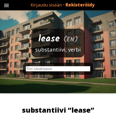
·
Kirjaudu sisään
Rekisteröidy
menu
lease
(EN)
substantiivi, verbi
s
a
n
a
a
e
substantiivi “lease”
i