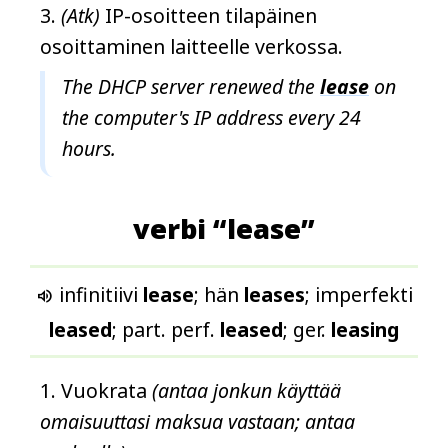
(Atk)
IP-osoitteen tilapäinen
osoittaminen laitteelle verkossa.
The DHCP server renewed the
lease
on
the computer's IP address every 24
hours.
verbi “lease”
infinitiivi
lease
; hän
leases
; imperfekti

leased
; part. perf.
leased
; ger.
leasing
Vuokrata
(antaa jonkun käyttää
omaisuuttasi maksua vastaan; antaa