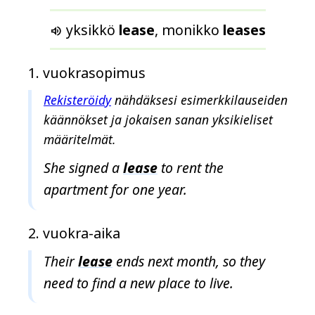
l
ö
yksikkö
lease
, monikko
leases

y
t
vuokrasopimus
y
n
Rekisteröidy
nähdäksesi esimerkkilauseiden
y
käännökset ja jokaisen sanan yksikieliset
t
määritelmät.
She signed a
lease
to rent the
apartment for one year.
vuokra-aika
Their
lease
ends next month, so they
need to find a new place to live.