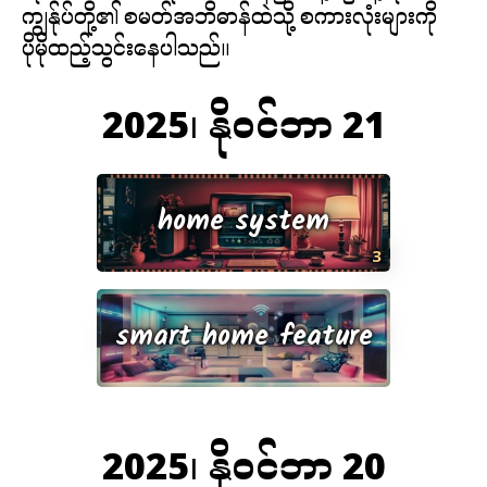
ကျွန်ုပ်တို့၏ စမတ်အဘိဓာန်ထဲသို့ စကားလုံးများကို
တွေ့
ပ
ပိုမိုထည့်သွင်းနေပါသည်။
ါ
။
2025၊ နိုဝင်ဘာ 21
home system
3
smart home feature
2025၊ နိုဝင်ဘာ 20