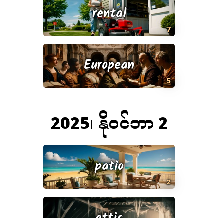
rental
7
European
5
2025၊ နိုဝင်ဘာ 2
patio
2