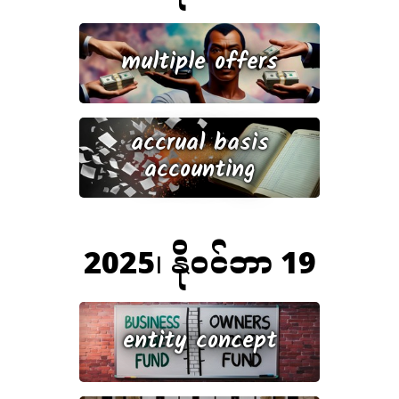
multiple offers
accrual basis
accounting
2025၊ နိုဝင်ဘာ 19
entity concept