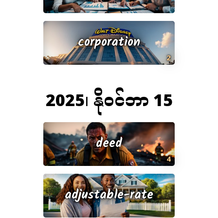
corporation
2
2025၊ နိုဝင်ဘာ 15
deed
4
adjustable-rate