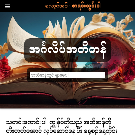
·
လော့ဂ်အင်
စာရင်းသွင်းပါ
menu
အင်္ဂလိပ်အဘိဓာန်
စ
ာ
လုံ
း
ကို
ရှ
သတင်းကောင်းပါ! ကျွန်ုပ်တို့သည် အဘိဓာန်ကို
ာ
တိုးတက်အောင် လုပ်ဆောင်နေပြီး နေ့စဉ်နေ့တိုင်း
မ