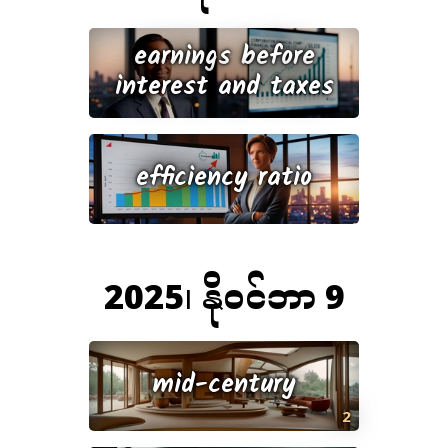
earnings before
interest and taxes
efficiency ratio
2025၊ နိုဝင်ဘာ 9
mid-century
2