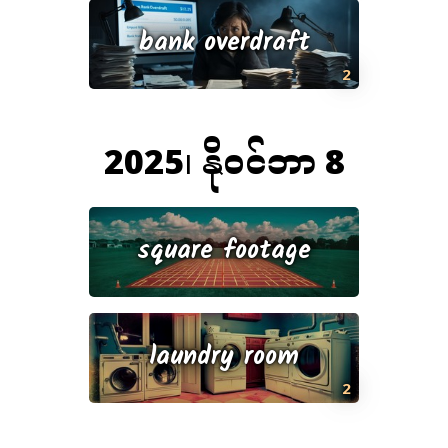
bank overdraft
2
2025၊ နိုဝင်ဘာ 8
square footage
laundry room
2