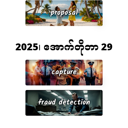
proposal
3
2025၊ အောက်တိုဘာ 29
capture
8
fraud detection