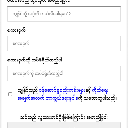
ပထမအမည် သို့မဟုတ် အမည်ပြောင်
စကားဝှက်
စကားဝှက်ကို ထပ်မံရိုက်ထည့်ပါ
ကျွန်ုပ်သည်
ဝန်ဆောင်မှုစည်းကမ်းများ
နှင့်
ကိုယ်ရေး
အချက်အလက် ကာကွယ်ရေးမူဝါဒ
ကို သဘောတူပါသည်။
သင်သည် လူသားတစ်ဦးဖြစ်ကြောင်း အတည်ပြုပါ: