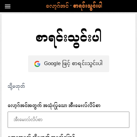
·
လော့ဂ်အင်
စာရင်းသွင်းပါ
menu
စာရင်းသွင်းပါ
Google ဖြင့် စာရင်းသွင်းပါ
သို့မဟုတ်
လော့ဂ်အင်အတွက် အသုံးပြုသော အီးမေးလ်လိပ်စာ