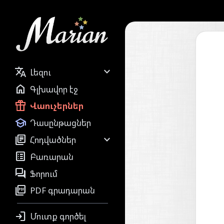


Լեզու

Գլխավոր էջ

Վաուչերներ

Դասընթացներ


Հոդվածներ

Բառարան

Ֆորում

PDF գրադարան

Մուտք գործել