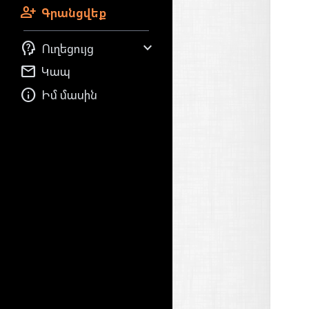

Գրանցվեք


Ուղեցույց

Կապ

Իմ մասին