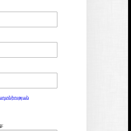
աղտնիության
ք: