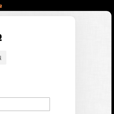
ք
ք
վ