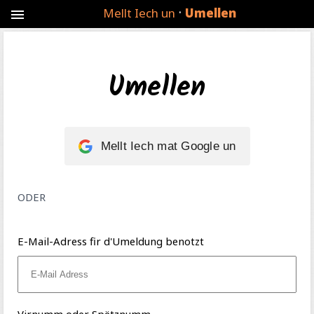
·
Mellt Iech un
Umellen
menu
Umellen
Mellt Iech mat Google un
ODER
E-Mail-Adress fir d'Umeldung benotzt