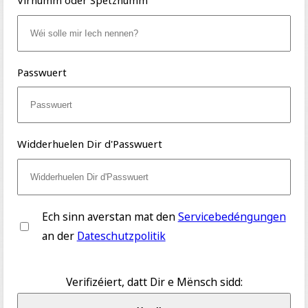
Virnumm oder Spëtznumm
Passwuert
Widderhuelen Dir d'Passwuert
Ech sinn averstan mat den
Servicebedéngungen
an der
Dateschutzpolitik
Verifizéiert, datt Dir e Mënsch sidd: