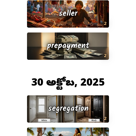
seller
2
prepayment
2
30 అక్టోబర్, 2025
segregation
2