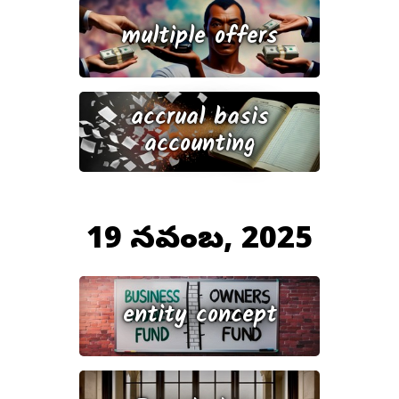
multiple offers
accrual basis
accounting
19 నవంబర్, 2025
entity concept