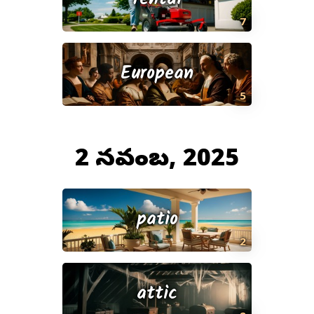
7
European
5
2 నవంబర్, 2025
patio
2
attic