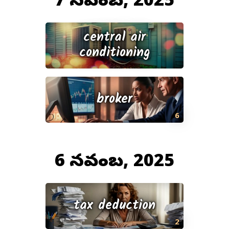
central air
conditioning
broker
6
6 నవంబర్, 2025
tax deduction
2