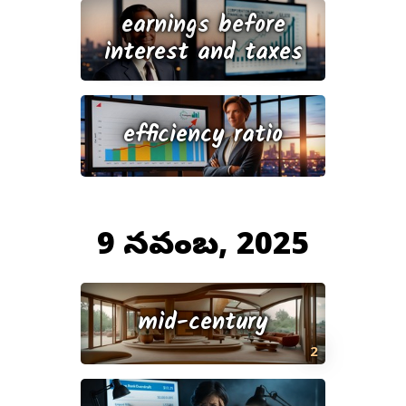
earnings before
interest and taxes
efficiency ratio
9 నవంబర్, 2025
mid-century
2