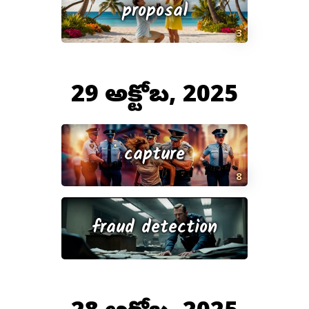
proposal
3
29 అక్టోబర్, 2025
capture
8
fraud detection