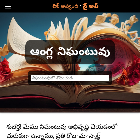
·
లాగిన్ అవ్వండి
సైన్ అప్
menu
ఆంగ్ల నిఘంటువు
ప
దం
క
న
బ
డ
శుభవార్త! మేము నిఘంటువు అభివృద్ధి చేయడంలో
చురుకుగా ఉన్నాము, ప్రతి రోజు మా స్మార్ట్
దు