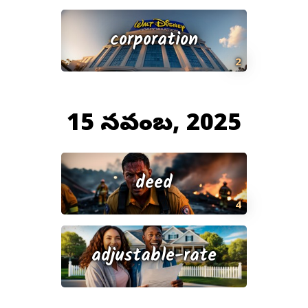
corporation
2
15 నవంబర్, 2025
deed
4
adjustable-rate