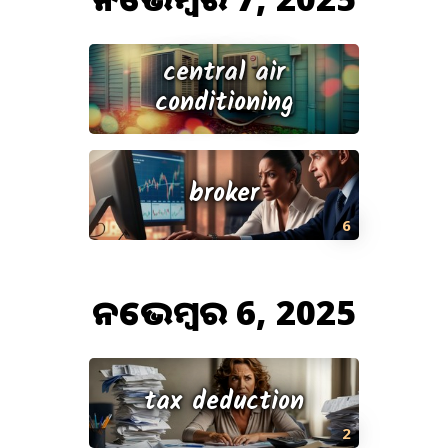
central air
conditioning
broker
6
ନଭେମ୍ବର 6, 2025
tax deduction
2