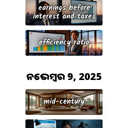
earnings before
interest and taxes
efficiency ratio
ନଭେମ୍ବର 9, 2025
mid-century
2