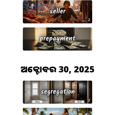
seller
2
prepayment
2
ଅକ୍ଟୋବର 30, 2025
segregation
2