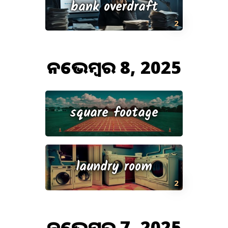
bank overdraft
2
ନଭେମ୍ବର 8, 2025
square footage
laundry room
2
ନଭେମ୍ବର 7, 2025