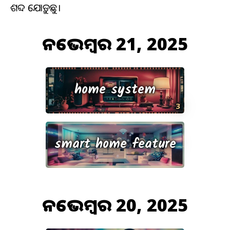
ଶବ୍ଦ ଯୋଡ଼ୁଛୁ।
ନଭେମ୍ବର 21, 2025
home system
3
smart home feature
ନଭେମ୍ବର 20, 2025