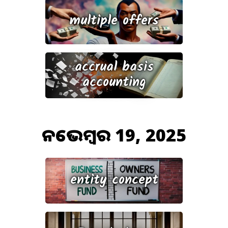
multiple offers
accrual basis
accounting
ନଭେମ୍ବର 19, 2025
entity concept