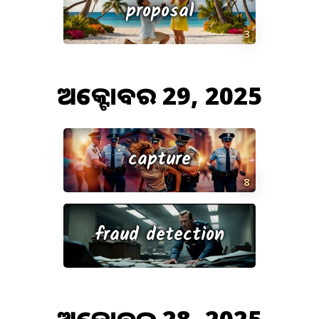
proposal
3
ଅକ୍ଟୋବର 29, 2025
capture
8
fraud detection