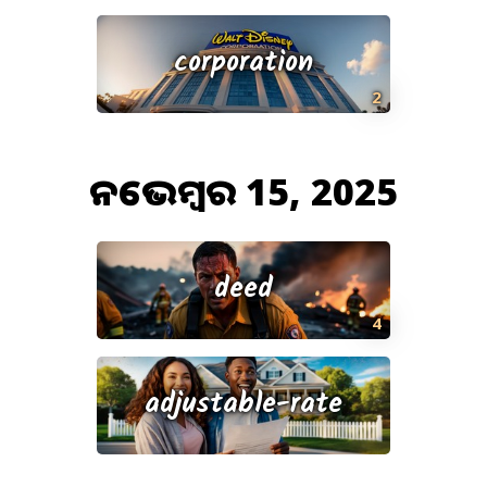
corporation
2
ନଭେମ୍ବର 15, 2025
deed
4
adjustable-rate