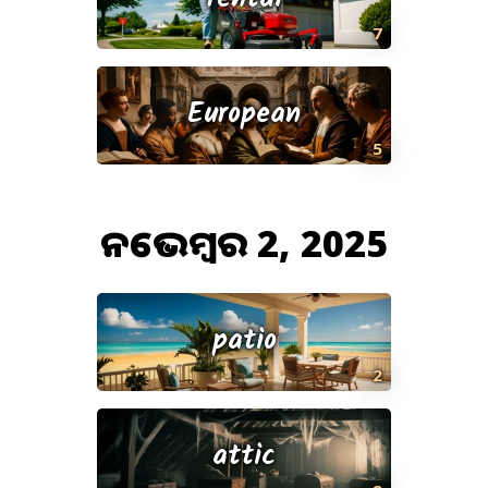
7
European
5
ନଭେମ୍ବର 2, 2025
patio
2
attic