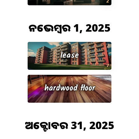
2
ନଭେମ୍ବର 1, 2025
lease
7
hardwood floor
ଅକ୍ଟୋବର 31, 2025