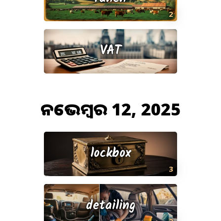
2
VAT
ନଭେମ୍ବର 12, 2025
lockbox
3
detailing
2