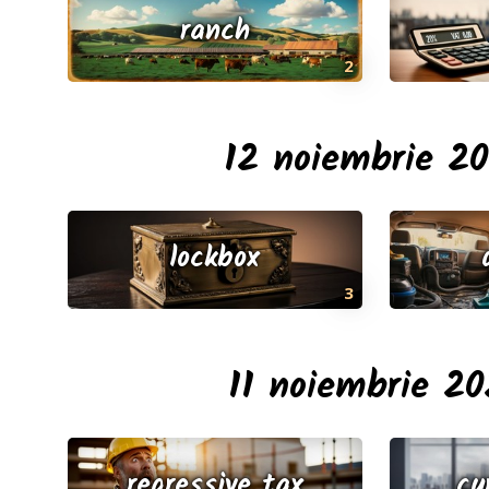
ranch
2
12 noiembrie 2
lockbox
3
11 noiembrie 20
regressive tax
cu