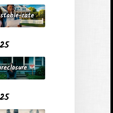
ustable-rate
025
oreclosure
025