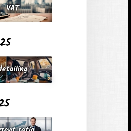
VAT
025
detailing
2
25
rrent ratio