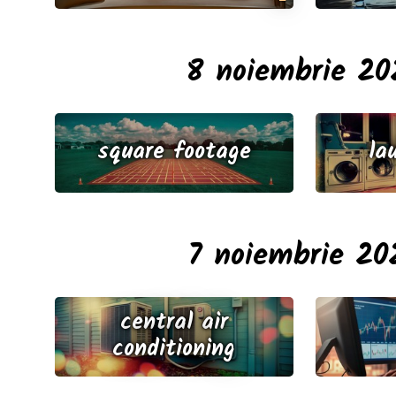
8 noiembrie 20
square footage
la
7 noiembrie 20
central air
conditioning