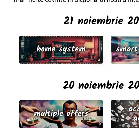
21 noiembrie 2
home system
smart
3
20 noiembrie 2
ac
multiple offers
a