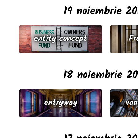
19 noiembrie 2
entity concept
Fr
18 noiembrie 2
entryway
vau