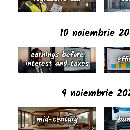
10 noiembrie 2
earnings before
effi
interest and taxes
9 noiembrie 20
mid-century
ban
2