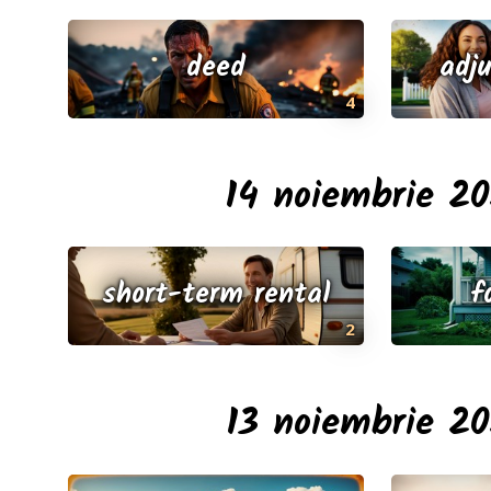
deed
adj
4
14 noiembrie 2
short-term rental
f
2
13 noiembrie 2