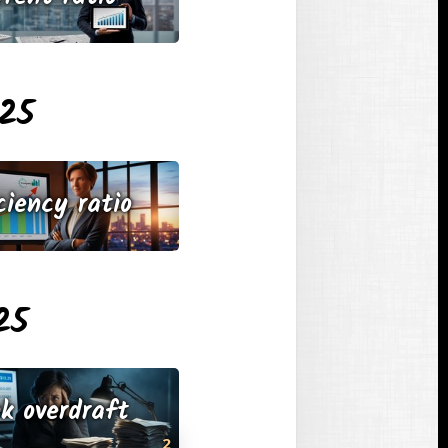
025
ciency ratio
25
k overdraft
2