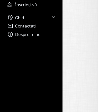

Înscrieți-vă


Ghid

Contactați

Despre mine