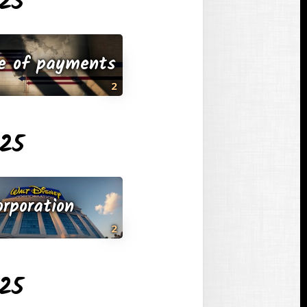
025
e of payments
2
025
orporation
2
025