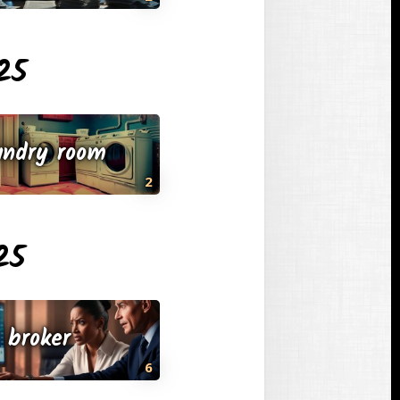
25
undry room
2
25
broker
6