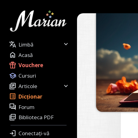


Limbă

Acasă

Vouchere

Cursuri


Articole

Dicționar

Forum

Biblioteca PDF

Conectați-vă