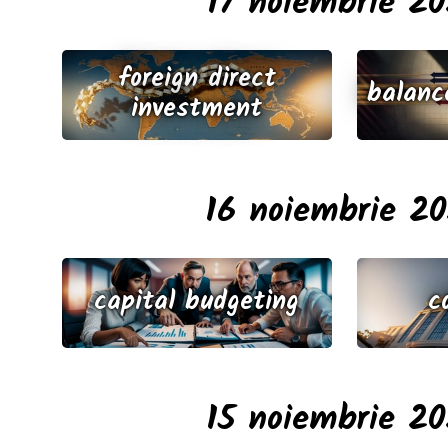
17 noiembrie 2
foreign direct
balanc
investment
16 noiembrie 2
capital budgeting
c
15 noiembrie 2