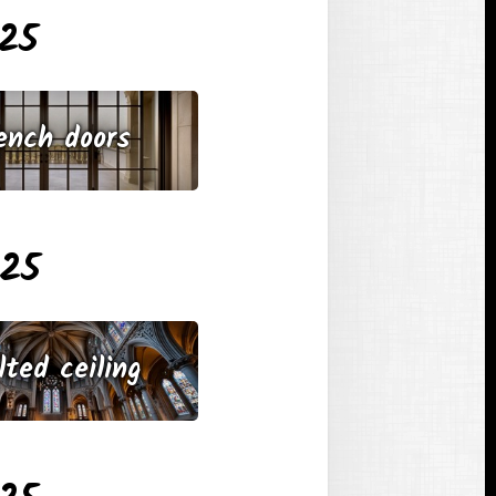
025
ench doors
025
lted ceiling