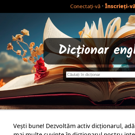
·
Conectați-vă
Înscrieți-v
Dicționar eng
Vești bune! Dezvoltăm activ dicționarul, adă
mai multe cuvinte în dicționarul nostru inteli