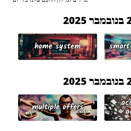
 2025
home system
smart
3
 2025
ac
multiple offers
a