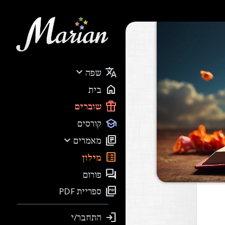


שפה

בית

שוברים

קורסים


מאמרים

מילון

פורום

ספריית PDF

התחבר/י