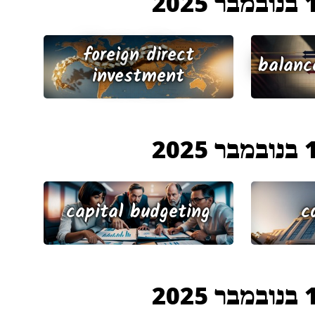
 2025
foreign direct
balanc
investment
 2025
capital budgeting
c
 2025