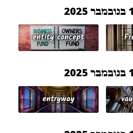
 2025
entity concept
Fr
 2025
entryway
vau