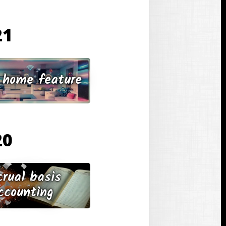
מ
צ
21 בנובמבר
א
ה
 home feature
20 בנובמבר
crual basis
ccounting