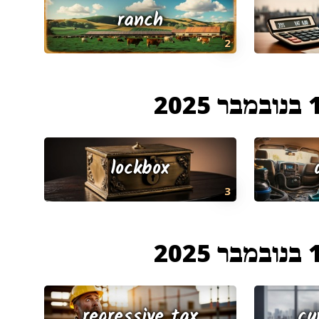
ranch
2
 2025
lockbox
3
 2025
regressive tax
cu