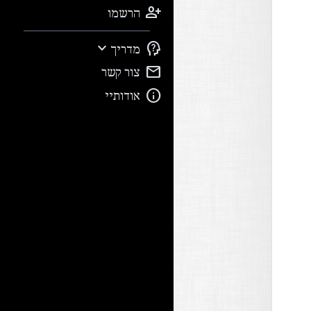

הרשמו


מדריך

צור קשר

אודותיי