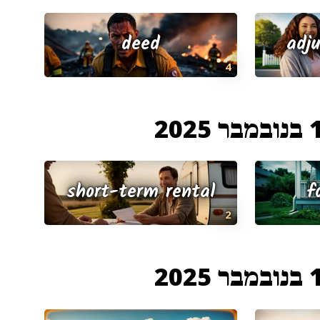
deed
adj
4
 2025
short-term rental
f
2
 2025