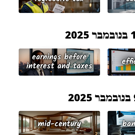
 2025
earnings before
effi
interest and taxes
202
mid-century
ban
2