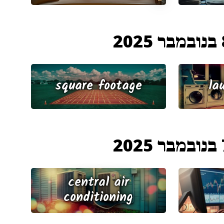
202
square footage
la
202
central air
conditioning