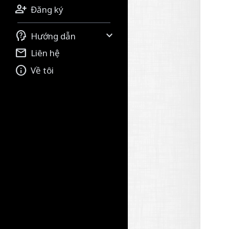

Đăng ký


Hướng dẫn

Liên hệ

Về tôi