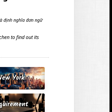
t
ì
m
và định nghĩa đơn ngữ
t
h
ấ
hen to find out its
y
New York
3
quirement