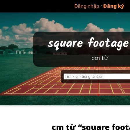
·
Đăng nhập
Đăng ký
square footag
cụm từ
cụm từ “square foo