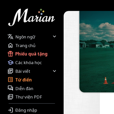


Ngôn ngữ

Trang chủ

Phiếu quà tặng

Các khóa học


Bài viết

Từ điển

Diễn đàn

Thư viện PDF

Đăng nhập