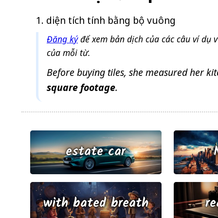
diện tích tính bằng bộ vuông
Đăng ký
để xem bản dịch của các câu ví dụ 
của mỗi từ.
Before buying tiles, she measured her kitc
square
footage
.
estate car
with bated breath
re