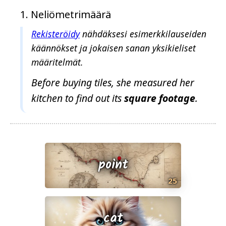
l
Neliömetrimäärä
ö
y
Rekisteröidy
nähdäksesi esimerkkilauseiden
t
käännökset ja jokaisen sanan yksikieliset
y
määritelmät.
n
Before buying tiles, she measured her
y
t
kitchen to find out its
square
footage
.
point
25
cat