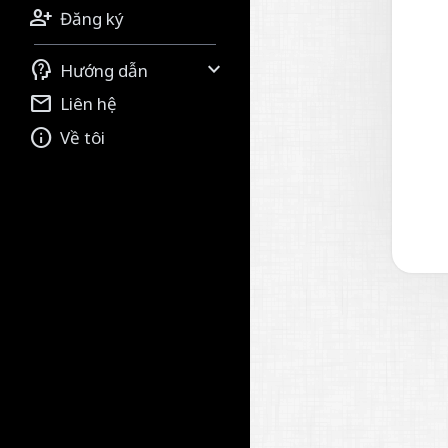

Đăng ký


Hướng dẫn

Liên hệ

Về tôi