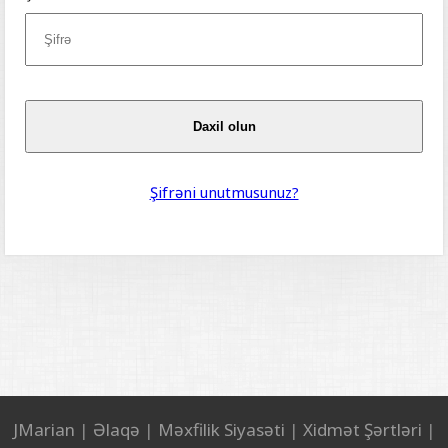
Daxil olun
Şifrəni unutmusunuz?
JMarian
|
Əlaqə
|
Məxfilik Siyasəti
|
Xidmət Şərtləri
|