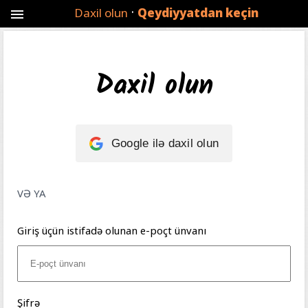
·
Daxil olun
Qeydiyyatdan keçin
menu
Daxil olun
Google ilə daxil olun
VƏ YA
Giriş üçün istifadə olunan e-poçt ünvanı
Şifrə