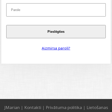
Pieslēgties
Aizmirsa paroli?
JMarian
|
Kontakti
|
Privātuma politika
|
Lietošanas