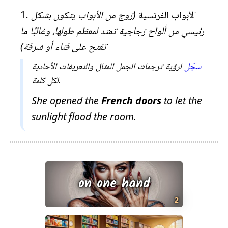
ي
الأبواب الفرنسية
(زوج من الأبواب يتكون بشكل
ر
م
رئيسي من ألواح زجاجية تمتد لمعظم طولها، وغالبًا ما
و
تفتح على فناء أو شرفة)
ج
سجّل
لرؤية ترجمات الجمل المثال والتعريفات الأحادية
و
لكل كلمة.
د
ة
She opened the
French
doors
to let the
sunlight flood the room.
on one hand
2