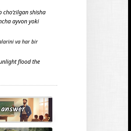
i
l
b choʻzilgan shisha
m
pincha ayvon yoki
a
d
i
larini va har bir
unlight flood the
answer
7