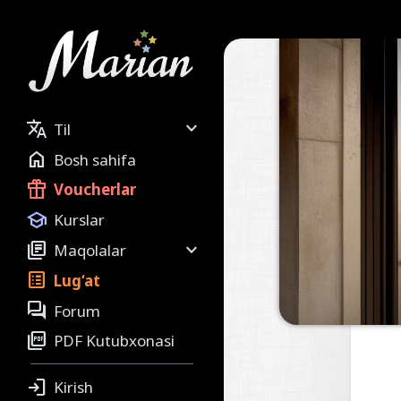


Til

Bosh sahifa

Voucherlar

Kurslar


Maqolalar

Lug‘at

Forum

PDF Kutubxonasi

Kirish