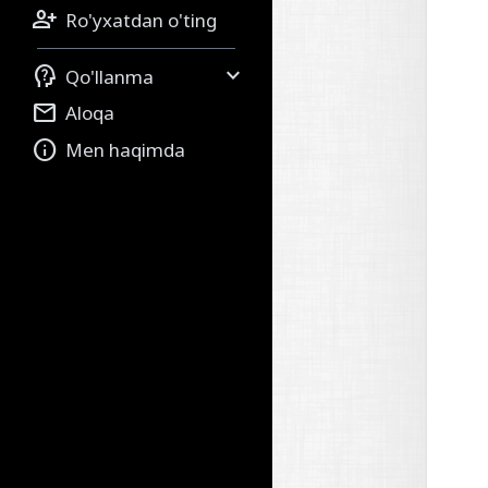

Ro'yxatdan o'ting


Qo'llanma

Aloqa

Men haqimda