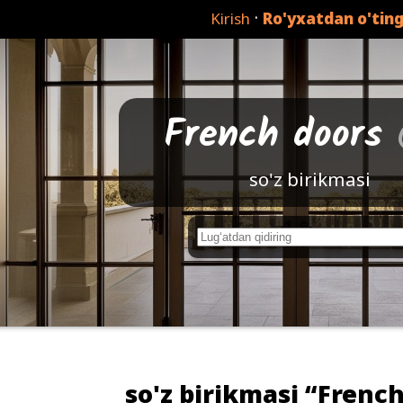
·
Kirish
Ro'yxatdan o'tin
French doors
so'z birikmasi
so'z birikmasi “Frenc