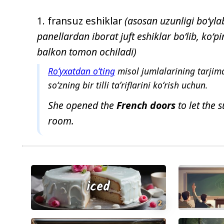
fransuz eshiklar
(asosan uzunligi boʻyla
panellardan iborat juft eshiklar boʻlib, koʻ
balkon tomon ochiladi)
Roʻyxatdan oʻting
misol jumlalarining tarjima
soʻzning bir tilli taʼriflarini koʻrish uchun.
She opened the
French
doors
to let the s
room.
iced
2