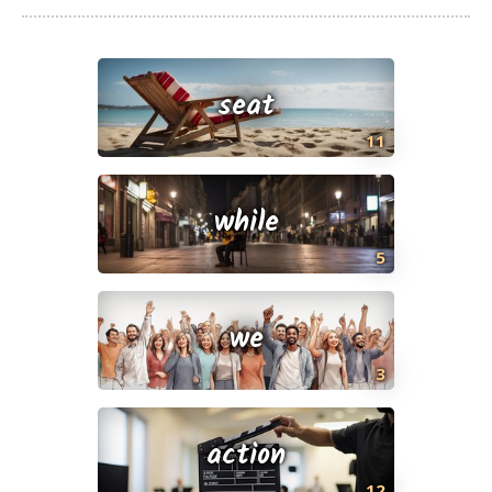
seat
11
while
5
we
3
action
12