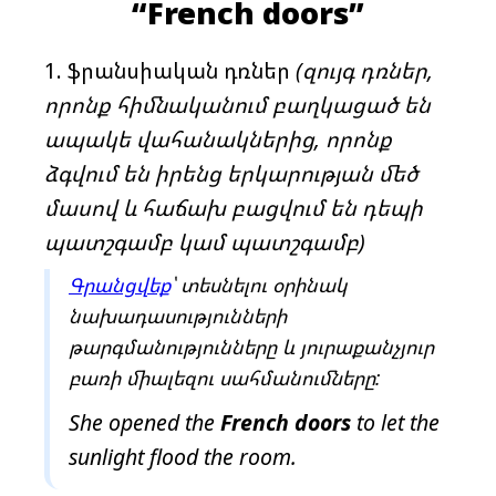
տ
“French doors”
ն
վ
ֆրանսիական դռներ
(զույգ դռներ,
ե
որոնք հիմնականում բաղկացած են
լ
ապակե վահանակներից, որոնք
ձգվում են իրենց երկարության մեծ
մասով և հաճախ բացվում են դեպի
պատշգամբ կամ պատշգամբ)
Գրանցվեք
՝ տեսնելու օրինակ
նախադասությունների
թարգմանությունները և յուրաքանչյուր
բառի միալեզու սահմանումները:
She opened the
French
doors
to let the
sunlight flood the room.