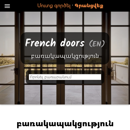
·
Մուտք գործել
Գրանցվեք
menu
French doors
(EN)
բառակապակցություն
բ
ա
ռ
ը
չ
ի
բառակապակցություն
գ