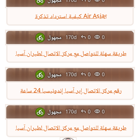

كيفية استرداد تذكرة Air Asia؟


مجهول
170d
0
0

طريقة سهلة للتواصل مع مركز الاتصال لطيران آسيا


مجهول
170d
0
0

رقم مركز الاتصال إير آسيا إندونيسيا 24 ساعة


مجهول
170d
0
0

طريقة سهلة للتواصل مع مركز الاتصال لطيران آسيا