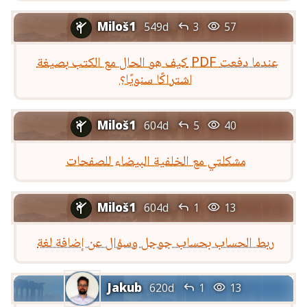
Miloš1


549d
3
57

كيف هو الحال مع الكتب بصيغة PDF عندما دفعت
اشتراكًا سنويًا؟
Miloš1


604d
5
40

مشكلتي مع الخلفية البيضاء للصفحات
Miloš1


604d
1
13

ربط الحساب بحساب جوجل وسؤال عن إضافة لغة
Jakub


620d
1
13