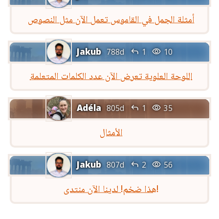
أمثلة الجمل في القاموس تعمل الآن مثل النصوص
Jakub


788d
1
10
اللوحة العلوية تعرض الآن عدد الكلمات المتعلمة
Adéla


805d
1
35
الأمثال
Jakub


807d
2
56
هذا ضخم! لدينا الآن منتدى!