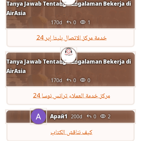
Tanya Jawab Tentang Pengalaman Bekerja di
AirAsia


170d
0
1
خدمة مركز الاتصال بليتا إير 24
Tanya Jawab Tentang Pengalaman Bekerja di
AirAsia


170d
0
0
مركز خدمة العملاء ترانس نوسا 24
Арай1


200d
0
2
كيف نناقش الكتاب