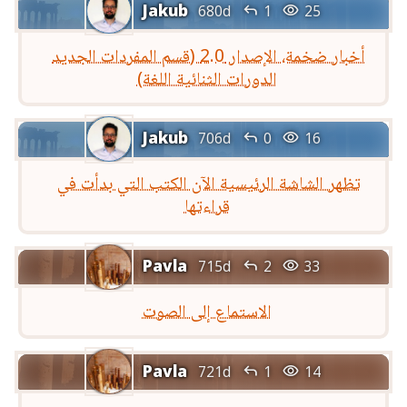
Jakub


680d
1
25
أخبار ضخمة، الإصدار 2.0 (قسم المفردات الجديد
الدورات الثنائية اللغة)
Jakub


706d
0
16
تظهر الشاشة الرئيسية الآن الكتب التي بدأت في
قراءتها
Pavla


715d
2
33
الاستماع إلى الصوت
Pavla


721d
1
14