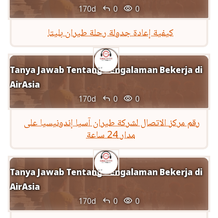


170d
0
0
كيفية إعادة جدولة رحلة طيران بليتا
Tanya Jawab Tentang Pengalaman Bekerja di
AirAsia


170d
0
0
رقم مركز الاتصال لشركة طيران آسيا إندونيسيا على
مدار 24 ساعة
Tanya Jawab Tentang Pengalaman Bekerja di
AirAsia


170d
0
0