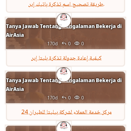
طريقة تصحيح اسم تذكرة باتيك إير.
Tanya Jawab Tentang Pengalaman Bekerja di
AirAsia


170d
0
0
كيفية إعادة جدولة تذكرة بليتا إير
Tanya Jawab Tentang Pengalaman Bekerja di
AirAsia


170d
0
0
مركز خدمة العملاء لشركة بيليتا للطيران 24