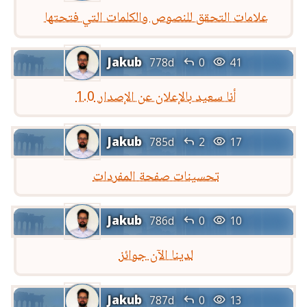
علامات التحقق للنصوص والكلمات التي فتحتها
Jakub


778d
0
41
أنا سعيد بالإعلان عن الإصدار 1.0
Jakub


785d
2
17
تحسينات صفحة المفردات
Jakub


786d
0
10
لدينا الآن جوائز
Jakub


787d
0
13