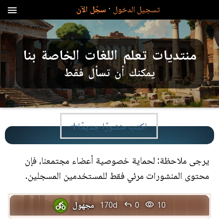
·
تسجيل الدخول
سجّل الآن
menu
منتديات تعلم اللغات الخاصة بنا
يمكنك أن تسأل فقط
اكتب منشورًا جديدًا
يرجى ملاحظة: لحماية خصوصية أعضاء مجتمعنا، فإن
محتوى المنشورات مرئي فقط للمستخدمين المسجلين.


مجهول
170d
0
10
