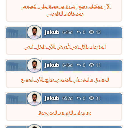
الآن يمكنك وضع إشارة مرجعية على النصوص
ومدخلات القاموس
Jakub


645d
0
13
المفردات لكل نص تُعرض الآن داخل النص
Jakub


646d
0
11
التعليق والنشر في المنتدى متاح الآن للجميع
Jakub


652d
0
31
معلومات القواعد المترجمة