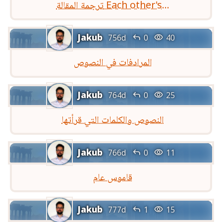
ترجمة المقالة Each other's...
Jakub


756d
0
40
المرادفات في النصوص
Jakub


764d
0
25
النصوص والكلمات التي قرأتها
Jakub


766d
0
11
قاموس عام
Jakub


777d
1
15