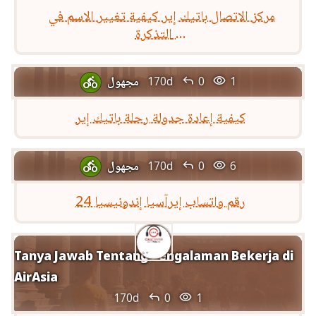
مركز الاتصال باتيك إير كيفية تغيير الاسم في
التذكرة ...


مجهول
170d
0
1

كيفية إعادة جدولة رحلة باتيك إير


مجهول
170d
0
6

رقم واتساب إيرآسيا إندونيسيا 24
Tanya Jawab Tentang Pengalaman Bekerja di
AirAsia


170d
0
1