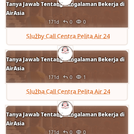
Tanya Jawab Tentang Pengalaman Bekerja di
AirAsia


171d
0
0
Služby Call Centra Pelita Air 24
Tanya Jawab Tentang Pengalaman Bekerja di
AirAsia


171d
0
1
Služba Call Centra Pelita Air 24
Tanya Jawab Tentang Pengalaman Bekerja di
AirAsia


171d
0
0