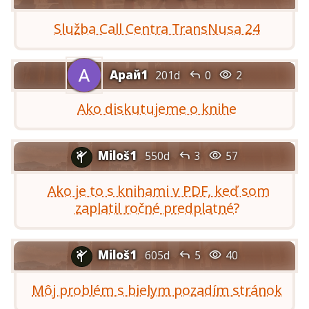
Služba Call Centra TransNusa 24
Арай1


201d
0
2
Ako diskutujeme o knihe
Miloš1


550d
3
57

Ako je to s knihami v PDF, keď som
zaplatil ročné predplatné?
Miloš1


605d
5
40

Môj problém s bielym pozadím stránok