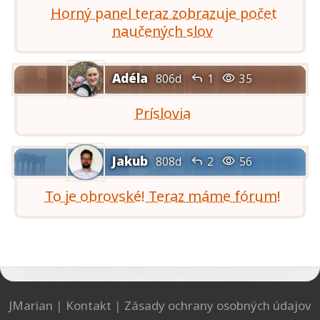
Horný panel teraz zobrazuje počet
naučených slov
Adéla


806d
1
35
Príslovia
Jakub


808d
2
56
To je obrovské! Teraz máme fórum!
JMarian
|
Kontakt
|
Zásady ochrany osobných údajov