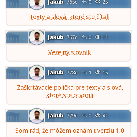
Jakub


765d
0
25
Texty a slová, ktoré ste čítali
Jakub


767d
0
11
Verejný slovník
Jakub


778d
1
15
Zaškrtávacie políčka pre texty a slová,
ktoré ste otvorili
Jakub


779d
0
41
Som rád, že môžem oznámiť verziu 1.0