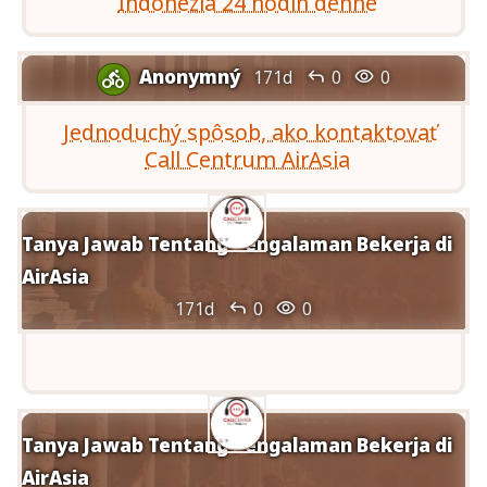
Indonézia 24 hodín denne
Anonymný


171d
0
0

Jednoduchý spôsob, ako kontaktovať
Call Centrum AirAsia
Tanya Jawab Tentang Pengalaman Bekerja di
AirAsia


171d
0
0
Tanya Jawab Tentang Pengalaman Bekerja di
AirAsia