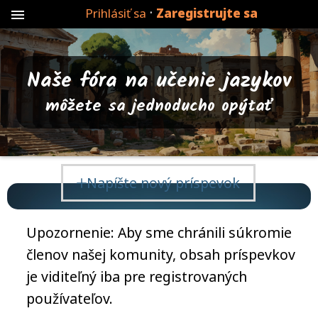
·
Prihlásiť sa
Zaregistrujte sa
menu
Naše fóra na učenie jazykov
môžete sa jednoducho opýtať
Napíšte nový príspevok
Upozornenie: Aby sme chránili súkromie
členov našej komunity, obsah príspevkov
je viditeľný iba pre registrovaných
používateľov.