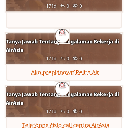


171d
0
0
Tanya Jawab Tentang Pengalaman Bekerja di
AirAsia


171d
0
0
Ako preplánovať Pelita Air
Tanya Jawab Tentang Pengalaman Bekerja di
AirAsia


171d
0
0
Telefónne číslo call centra AirAsia