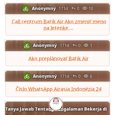
Anonymný


171d
0
10

Call centrum Batik Air Ako zmeniť meno
na letenke ...
Anonymný


171d
0
1

Ako preplánovať Batik Air
Anonymný


171d
0
6

Číslo WhatsApp Airasia Indonézia 24
Tanya Jawab Tentang Pengalaman Bekerja di