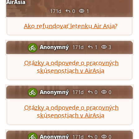
AirAsia


171d
0
1
Ako refundovať letenku Air Asia?
Anonymný


171d
1
3

Otázky a odpovede o pracovných
skúsenostiach v AirAsia
Anonymný


171d
0
0

Otázky a odpovede o pracovných
skúsenostiach v AirAsia
Anonymný


171d
0
0
