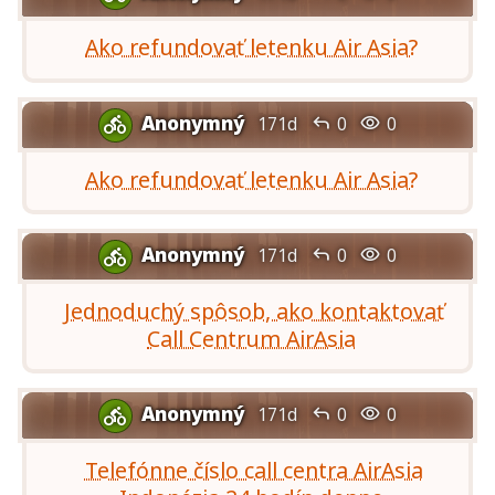
Ako refundovať letenku Air Asia?
Anonymný


171d
0
0

Ako refundovať letenku Air Asia?
Anonymný


171d
0
0

Jednoduchý spôsob, ako kontaktovať
Call Centrum AirAsia
Anonymný


171d
0
0

Telefónne číslo call centra AirAsia