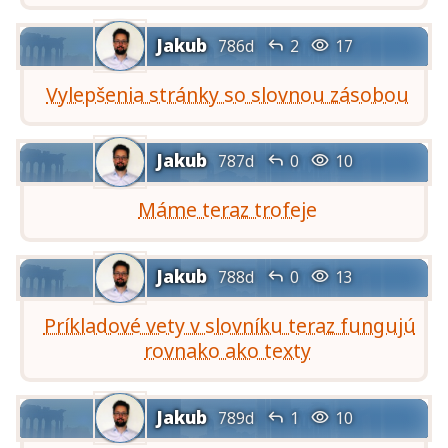
Jakub


786d
2
17
Vylepšenia stránky so slovnou zásobou
Jakub


787d
0
10
Máme teraz trofeje
Jakub


788d
0
13
Príkladové vety v slovníku teraz fungujú
rovnako ako texty
Jakub


789d
1
10