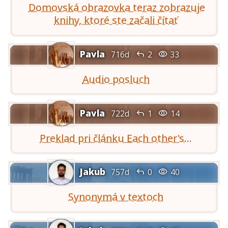
Domovská obrazovka teraz zobrazuje
knihy, ktoré ste začali čítať
Pavla


716d
2
33
Audio posluch
Pavla


722d
1
14
Preklad pri článku Each other's...
Jakub


757d
0
40
Synonymá v textoch