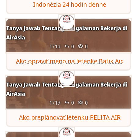
Indonézia 24 hodín denne
Tanya Jawab Tentang Pengalaman Bekerja di
AirAsia


171d
0
0
Ako opraviť meno na letenke Batik Air.
Tanya Jawab Tentang Pengalaman Bekerja di
AirAsia


171d
0
0
Ako preplánovať letenku PELITA AIR