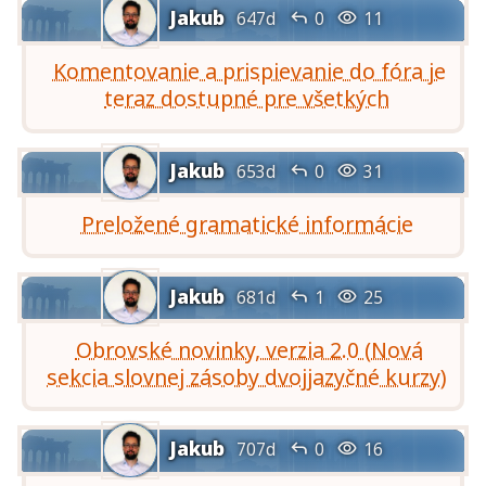
Jakub


647d
0
11
Komentovanie a prispievanie do fóra je
teraz dostupné pre všetkých
Jakub


653d
0
31
Preložené gramatické informácie
Jakub


681d
1
25
Obrovské novinky, verzia 2.0 (Nová
sekcia slovnej zásoby dvojjazyčné kurzy)
Jakub


707d
0
16