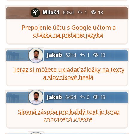
Miloš1


605d
1
13

Prepojenie účtu s Google účtom a
otázka na pridanie jazyka
Jakub


621d
1
13
Teraz si môžete ukladať záložky na texty
a slovníkové heslá
Jakub


646d
0
13
Slovná zásoba pre každý text je teraz
zobrazená v texte