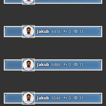
Ara pots marcar textos i entrades de
diccionari com a preferits
Jakub


647d
0
13
El vocabulari de cada text ara es mostra
dins del text
Jakub


648d
0
11
Comentaris i publicacions al fòrum ara
disponibles per a tothom
Jakub


654d
0
31