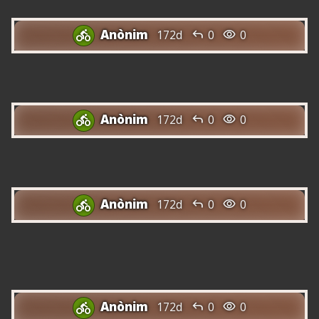
Anònim


172d
0
0

Com reemborsar un bitllet d'Air Asia?
Anònim


172d
0
0

Com reemborsar un bitllet d'AirAsia?
Anònim


172d
0
0

Manera fàcil de contactar amb el Centre
d'Atenció al Client d'AirAsia
Anònim


172d
0
0
