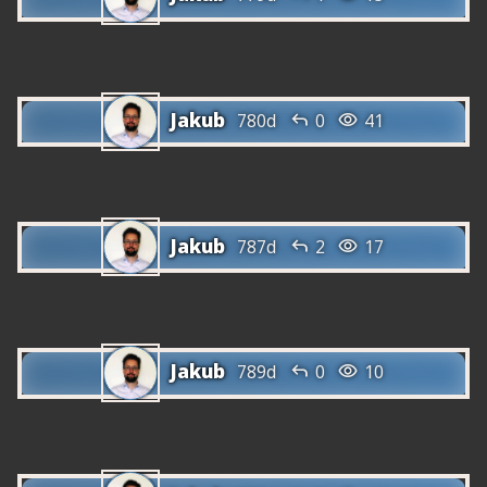
Jakub


780d
0
41
Jakub


787d
2
17
Jakub


789d
0
10