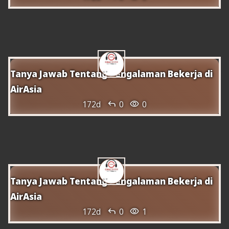
Com reprogramar el bitllet de PELITA
AIR
Tanya Jawab Tentang Pengalaman Bekerja di
AirAsia


172d
0
0
Servei del Centre de Trucades Pelita Air
24
Tanya Jawab Tentang Pengalaman Bekerja di
AirAsia


172d
0
1