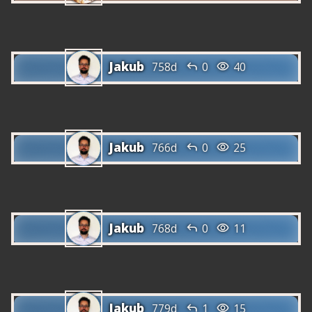
Jakub


758d
0
40
Jakub


766d
0
25
Jakub


768d
0
11
Jakub


779d
1
15