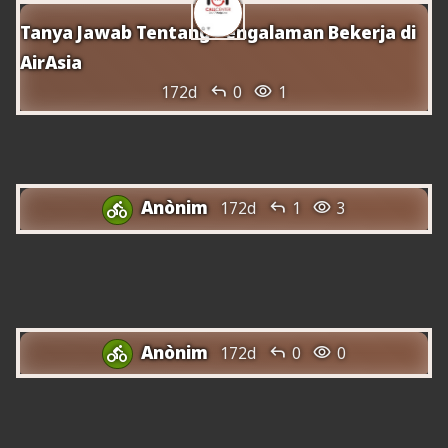
Tanya Jawab Tentang Pengalaman Bekerja di
AirAsia


172d
0
1
Com reemborsar un bitllet d'AirAsia?
Anònim


172d
1
3

Preguntes i Respostes Sobre
l'Experiència de Treballar a AirAsia
Anònim


172d
0
0

Preguntes i Respostes Sobre
l'Experiència de Treballar a AirAsia