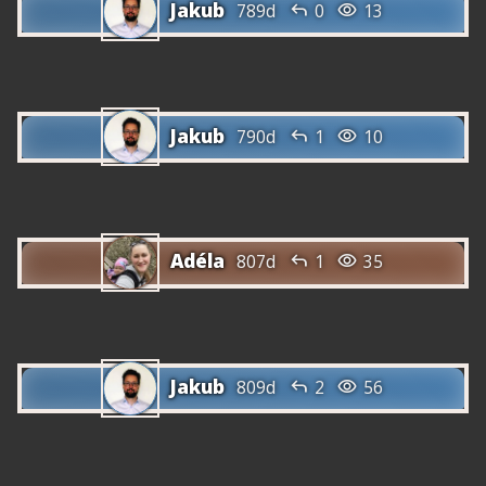
Jakub


789d
0
13
Jakub


790d
1
10
Adéla


807d
1
35
Jakub


809d
2
56