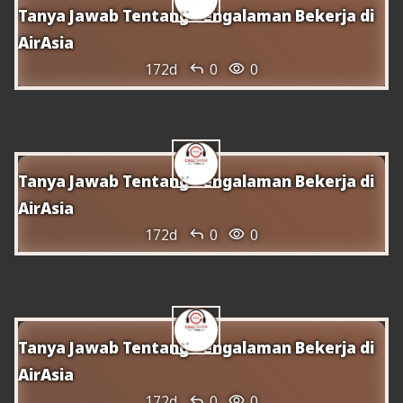
Tanya Jawab Tentang Pengalaman Bekerja di
AirAsia


172d
0
0
Tanya Jawab Tentang Pengalaman Bekerja di
AirAsia


172d
0
0
Com reprogramar el vol de Pelita Air
Tanya Jawab Tentang Pengalaman Bekerja di
AirAsia


172d
0
0