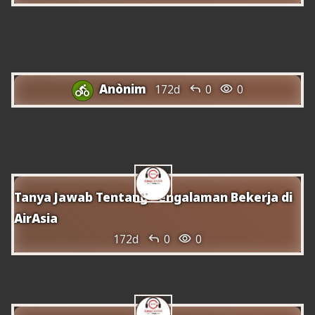
Número del Centre d'Atenció Telefònica
d'AirAsia Indonèsia 24 hores
Anònim


172d
0
0

Manera fàcil de contactar amb el Centre
d'Atenció al Client d'AirAsia
Tanya Jawab Tentang Pengalaman Bekerja di
AirAsia


172d
0
0