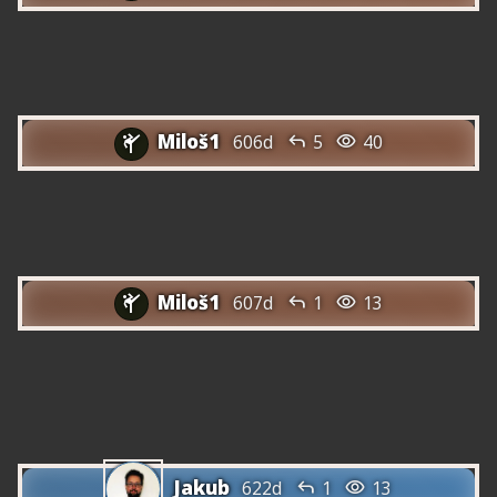
Com va això amb els llibres en PDF quan
he pagat una subscripció anual?
Miloš1


606d
5
40

El meu problema amb el fons blanc de
les pàgines
Miloš1


607d
1
13

Connexió del compte amb el compte de
Google i pregunta sobre l'afegiment
d'un idioma
Jakub


622d
1
13