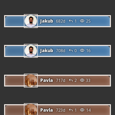
Jakub


682d
1
25
Jakub


708d
0
16
Pavla


717d
2
33
Pavla


723d
1
14