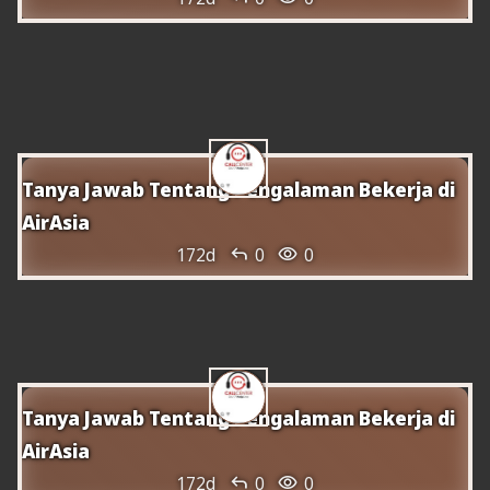
Número de telèfon del centre d'atenció
al client d'AirAsia Indonèsia disponible
les 24 hores
Tanya Jawab Tentang Pengalaman Bekerja di
AirAsia


172d
0
0
Com Corregir el Nom al Bitllet de Batik
Air.
Tanya Jawab Tentang Pengalaman Bekerja di
AirAsia


172d
0
0