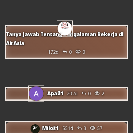
Servei del Centre de Trucades Pelita Air
24
Tanya Jawab Tentang Pengalaman Bekerja di
AirAsia


172d
0
0
Servei del Centre d'Atenció Telefònica
TransNusa 24
Арай1


202d
0
2
Com discutim un llibre
Miloš1


551d
3
57
