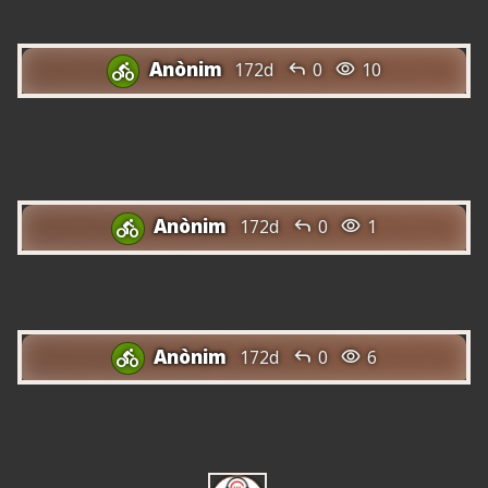
usuaris registrats.
Anònim


172d
0
10

Centre d'Atenció de Batik Air Com
Canviar el nom al Bitllet ...
Anònim


172d
0
1

Com reprogramar Batik Air
Anònim


172d
0
6

Número de WhatsApp d'Airasia
Indonèsia 24