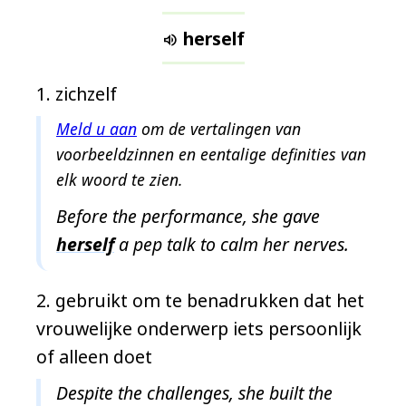
e
t
herself

g
e
zichzelf
v
o
Meld u aan
om de vertalingen van
n
voorbeeldzinnen en eentalige definities van
d
elk woord te zien.
e
Before the performance, she gave
n
herself
a pep talk to calm her nerves.
gebruikt om te benadrukken dat het
vrouwelijke onderwerp iets persoonlijk
of alleen doet
Despite the challenges, she built the