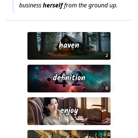
business
herself
from the ground up.
haven
2
definition
8
enjoy
2