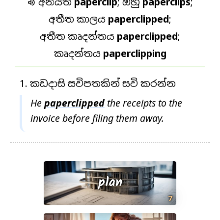
අනියත
paperclip
; ඔහු
paperclips
;

අතීත කාලය
paperclipped
;
අතීත කෘදන්තය
paperclipped
;
කෘදන්තය
paperclipping
කඩදාසි සවිපතකින් සවි කරන්න
He
paperclipped
the receipts to the
invoice before filing them away.
plan
7