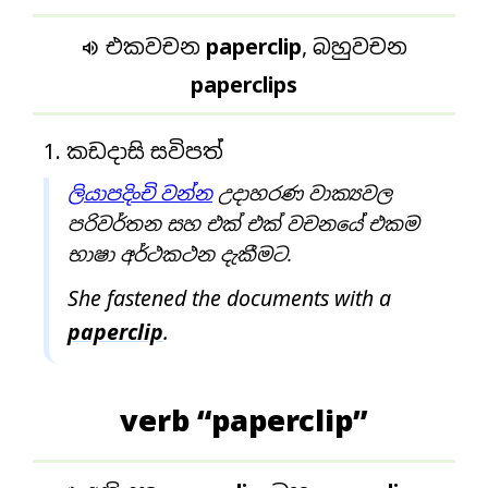
වී
ය
එකවචන
paperclip
, බහුවචන

paperclips
කඩදාසි සවිපත්
ලියාපදිංචි වන්න
උදාහරණ වාක්‍යවල
පරිවර්තන සහ එක් එක් වචනයේ එකම
භාෂා අර්ථකථන දැකීමට.
She fastened the documents with a
paperclip
.
verb “paperclip”