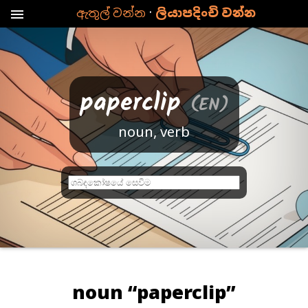
·
ඇතුල් වන්න
ලියාපදිංචි වන්න
menu
paperclip
(EN)
noun, verb
ව
ච
න
ය
හ
මු
noun “paperclip”
නො