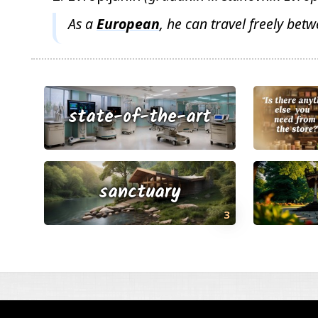
As a
European
, he can travel freely bet
state-of-the-art
sanctuary
3