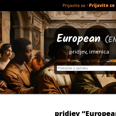
·
Prijavite se
Prijavite se
European
(E
pridjev, imenica
pridjev “Europea