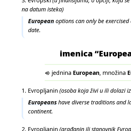
evropski
(u finansijama, o opciji, koja s
na datum isteka)
European
options can only be exercised 
date.
imenica “Europe
jednina
European
, množina
E

Evropljanin
(osoba koja živi u ili dolazi i
Europeans
have diverse traditions and 
continent.
Evropljanin
(građanin ili stanovnik Evrop