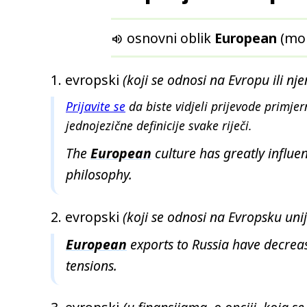
osnovni oblik
European
(mo

evropski
(koji se odnosi na Evropu ili nj
Prijavite se
da biste vidjeli prijevode primjer
jednojezične definicije svake riječi.
The
European
culture has greatly influe
philosophy.
evropski
(koji se odnosi na Evropsku uni
European
exports to Russia have decreas
tensions.