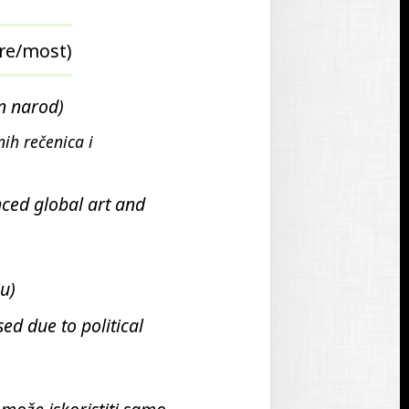
j
e
re/most)
p
r
o
en narod)
n
nih rečenica i
a
đ
e
nced global art and
n
a
ju)
ed due to political