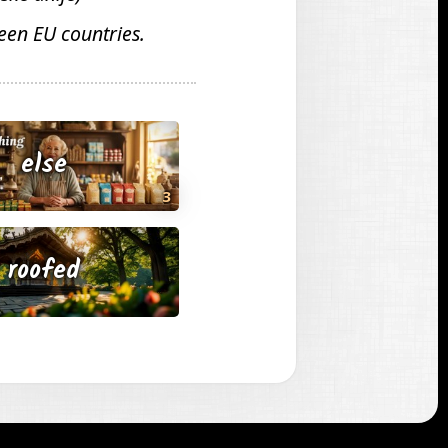
ween EU countries.
else
3
roofed