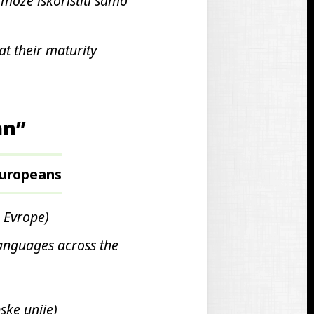
e može iskoristiti samo
at their maturity
an”
uropeans
z Evrope)
languages across the
ske unije)