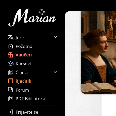


Jezik

Početna

Vaučeri

Kursevi


Članci

Rječnik

Forum

PDF Biblioteka

Prijavite se