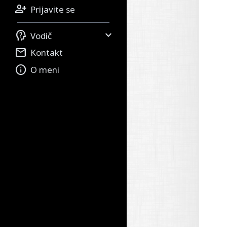

Prijavite se


Vodič

Kontakt

O meni