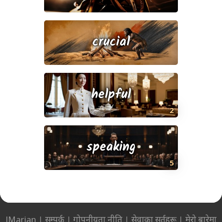
crucial
helpful
2
speaking
5
JMarian
|
सम्पर्क
|
गोपनीयता नीति
|
सेवाका सर्तहरू
|
मेरो बारेमा