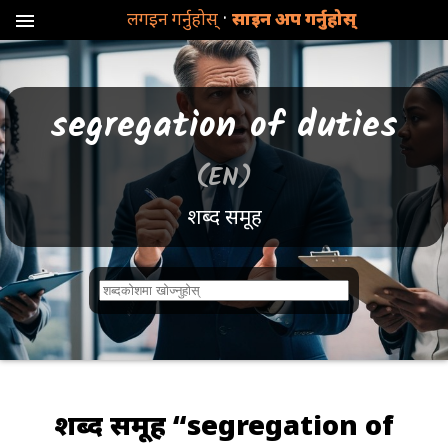
·
लगइन गर्नुहोस्
साइन अप गर्नुहोस्
menu
segregation of duties
(EN)
शब्द समूह
श
ब्द
फे
ला
प
शब्द समूह “segregation of
रे