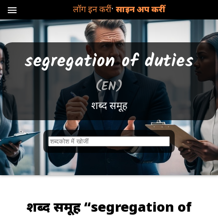
·
लॉग इन करीं
साइन अप करीं
menu
segregation of duties
(EN)
शब्द समूह
श
ब्द
ना
मि
ल
शब्द समूह “segregation of
ल