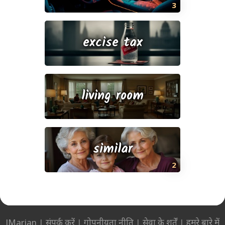
3
excise tax
living room
similar
2
JMarian
|
संपर्क करें
|
गोपनीयता नीति
|
सेवा के शर्तें
|
हमरे बारे में