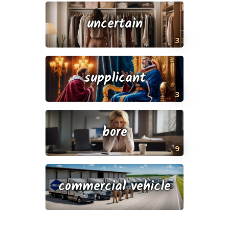
uncertain
3
supplicant
3
bore
9
commercial vehicle