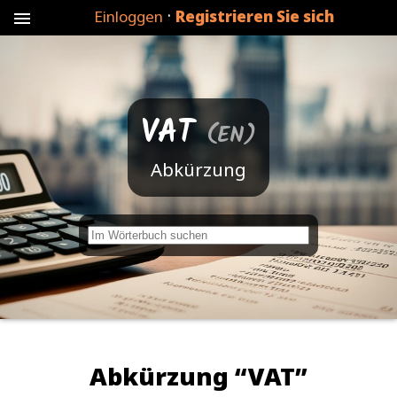
·
Einloggen
Registrieren Sie sich
menu
VAT
(EN)
Abkürzung
W
o
r
t
n
i
Abkürzung “VAT”
c