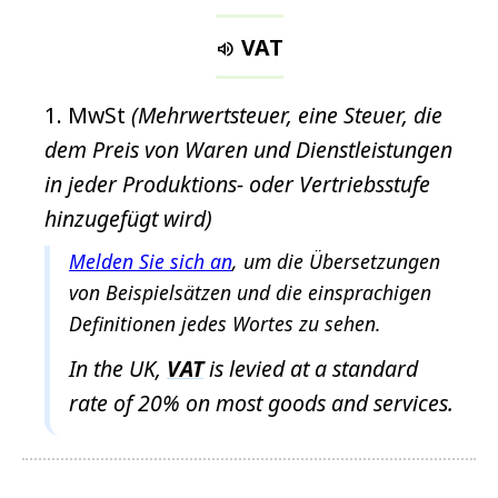
h
t
VAT

g
e
MwSt
(Mehrwertsteuer, eine Steuer, die
f
dem Preis von Waren und Dienstleistungen
u
n
in jeder Produktions- oder Vertriebsstufe
d
hinzugefügt wird)
e
Melden Sie sich an
, um die Übersetzungen
n
von Beispielsätzen und die einsprachigen
Definitionen jedes Wortes zu sehen.
In the UK,
VAT
is levied at a standard
rate of 20% on most goods and services.