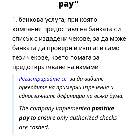
е
pay”
е
н
банкова услуга, при която
а
компания предоставя на банката си
м
списък с издадени чекове, за да може
е
банката да провери и изплати само
р
тези чекове, което помага за
е
предотвратяване на измами
н
а
Регистрирайте се
, за да видите
преводите на примерни изречения и
едноезичните дефиниции на всяка дума.
The company implemented
positive
pay
to ensure only authorized checks
are cashed.