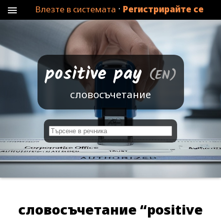
·
Влезте в системата
Регистрирайте се
menu
positive pay
(EN)
словосъчетание
д
у
м
а
т
а
словосъчетание “positive
н