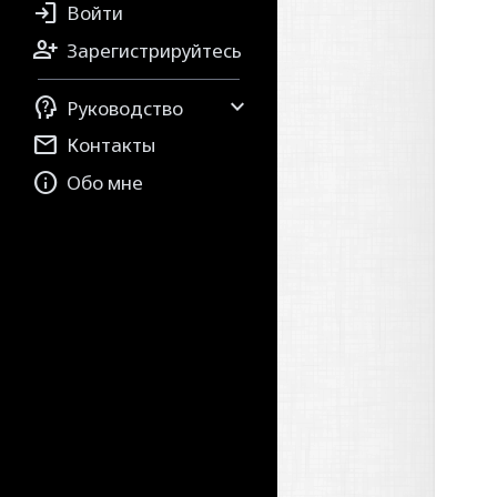

Войти

Зарегистрируйтесь


Руководство

Контакты

Обо мне