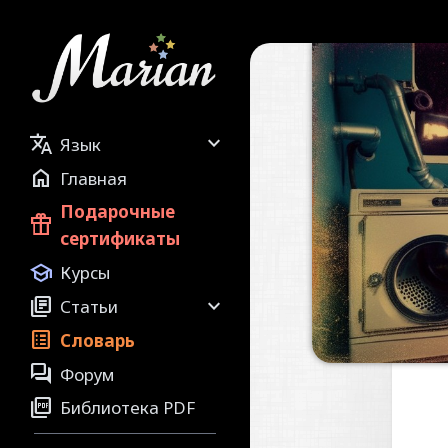


Язык

Главная
Подарочные

сертификаты

Курсы


Статьи

Словарь

Форум

Библиотека PDF