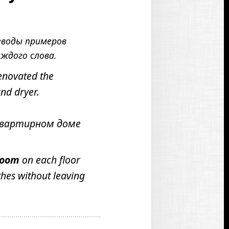
н
а
й
еводы примеров
д
ждого слова.
е
н
enovated the
о
nd dryer.
квартирном доме
room
on each floor
thes without leaving