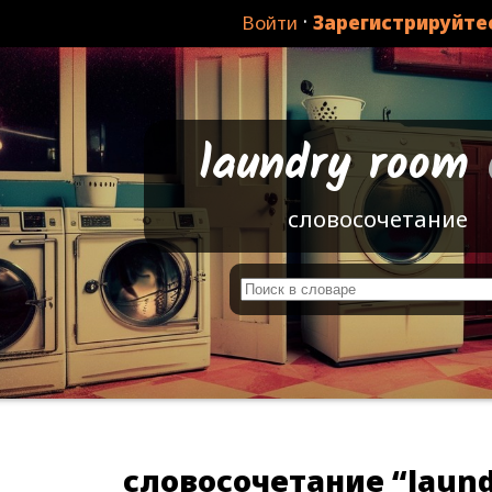
·
Войти
Зарегистрируйте
laundry room
словосочетание
словосочетание “laund