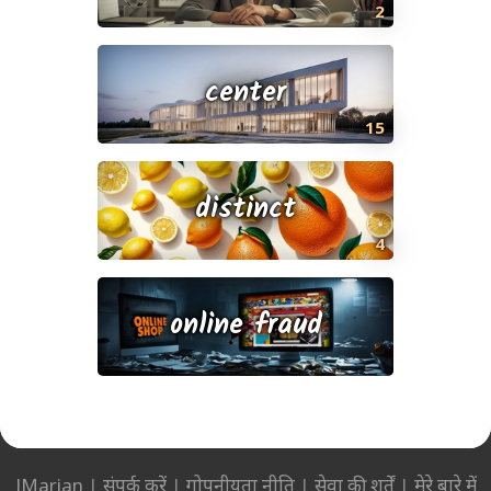
2
center
15
distinct
4
online fraud
JMarian
|
संपर्क करें
|
गोपनीयता नीति
|
सेवा की शर्तें
|
मेरे बारे में