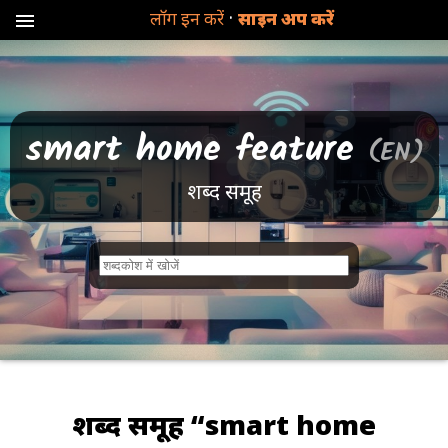
·
लॉग इन करें
साइन अप करें
menu
smart home feature
(EN)
शब्द समूह
श
ब्द
न
हीं
मि
ला
शब्द समूह “smart home